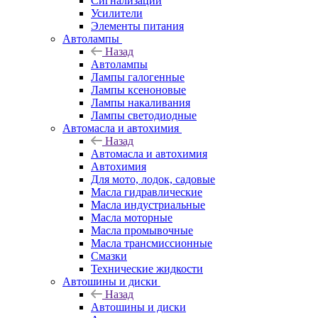
Сигнализации
Усилители
Элементы питания
Автолампы
Назад
Автолампы
Лампы галогенные
Лампы ксеноновые
Лампы накаливания
Лампы светодиодные
Автомасла и автохимия
Назад
Автомасла и автохимия
Автохимия
Для мото, лодок, садовые
Масла гидравлические
Масла индустриальные
Масла моторные
Масла промывочные
Масла трансмиссионные
Смазки
Технические жидкости
Автошины и диски
Назад
Автошины и диски