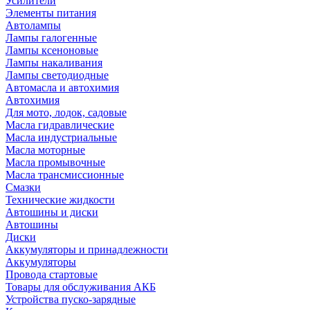
Усилители
Элементы питания
Автолампы
Лампы галогенные
Лампы ксеноновые
Лампы накаливания
Лампы светодиодные
Автомасла и автохимия
Автохимия
Для мото, лодок, садовые
Масла гидравлические
Масла индустриальные
Масла моторные
Масла промывочные
Масла трансмиссионные
Смазки
Технические жидкости
Автошины и диски
Автошины
Диски
Аккумуляторы и принадлежности
Аккумуляторы
Провода стартовые
Товары для обслуживания АКБ
Устройства пуско-зарядные