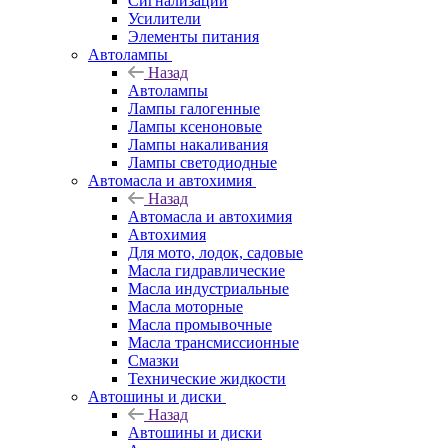
Сигнализации
Усилители
Элементы питания
Автолампы
Назад
Автолампы
Лампы галогенные
Лампы ксеноновые
Лампы накаливания
Лампы светодиодные
Автомасла и автохимия
Назад
Автомасла и автохимия
Автохимия
Для мото, лодок, садовые
Масла гидравлические
Масла индустриальные
Масла моторные
Масла промывочные
Масла трансмиссионные
Смазки
Технические жидкости
Автошины и диски
Назад
Автошины и диски