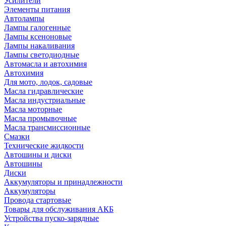
Усилители
Элементы питания
Автолампы
Лампы галогенные
Лампы ксеноновые
Лампы накаливания
Лампы светодиодные
Автомасла и автохимия
Автохимия
Для мото, лодок, садовые
Масла гидравлические
Масла индустриальные
Масла моторные
Масла промывочные
Масла трансмиссионные
Смазки
Технические жидкости
Автошины и диски
Автошины
Диски
Аккумуляторы и принадлежности
Аккумуляторы
Провода стартовые
Товары для обслуживания АКБ
Устройства пуско-зарядные