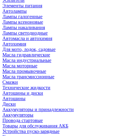
Усилители
Элементы питания
Автолампы
Лампы галогенные
Лампы ксеноновые
Лампы накаливания
Лампы светодиодные
Автомасла и автохимия
Автохимия
Для мото, лодок, садовые
Масла гидравлические
Масла индустриальные
Масла моторные
Масла промывочные
Масла трансмиссионные
Смазки
Технические жидкости
Автошины и диски
Автошины
Диски
Аккумуляторы и принадлежности
Аккумуляторы
Провода стартовые
Товары для обслуживания АКБ
Устройства пуско-зарядные