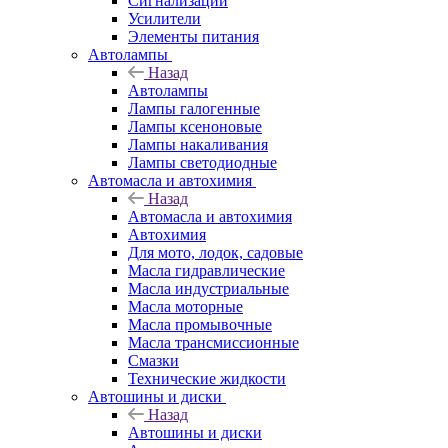
Сигнализации
Усилители
Элементы питания
Автолампы
Назад
Автолампы
Лампы галогенные
Лампы ксеноновые
Лампы накаливания
Лампы светодиодные
Автомасла и автохимия
Назад
Автомасла и автохимия
Автохимия
Для мото, лодок, садовые
Масла гидравлические
Масла индустриальные
Масла моторные
Масла промывочные
Масла трансмиссионные
Смазки
Технические жидкости
Автошины и диски
Назад
Автошины и диски