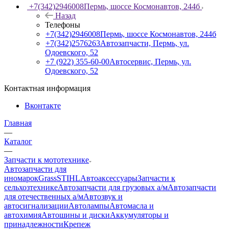
+7(342)2946008
Пермь, шоссе Космонавтов, 244б
Назад
Телефоны
+7(342)2946008
Пермь, шоссе Космонавтов, 244б
+7(342)2576263
Автозапчасти, Пермь, ул.
Одоевского, 52
+7 (922) 355-60-00
Автосервис, Пермь, ул.
Одоевского, 52
Контактная информация
Вконтакте
Главная
—
Каталог
—
Запчасти к мототехнике
Автозапчасти для
иномарок
Grass
STIHL
Автоаксессуары
Запчасти к
сельхозтехнике
Автозапчасти для грузовых а/м
Автозапчасти
для отечественных а/м
Автозвук и
автосигнализации
Автолампы
Автомасла и
автохимия
Автошины и диски
Аккумуляторы и
принадлежности
Крепеж