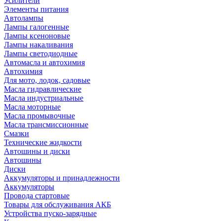
Усилители
Элементы питания
Автолампы
Лампы галогенные
Лампы ксеноновые
Лампы накаливания
Лампы светодиодные
Автомасла и автохимия
Автохимия
Для мото, лодок, садовые
Масла гидравлические
Масла индустриальные
Масла моторные
Масла промывочные
Масла трансмиссионные
Смазки
Технические жидкости
Автошины и диски
Автошины
Диски
Аккумуляторы и принадлежности
Аккумуляторы
Провода стартовые
Товары для обслуживания АКБ
Устройства пуско-зарядные