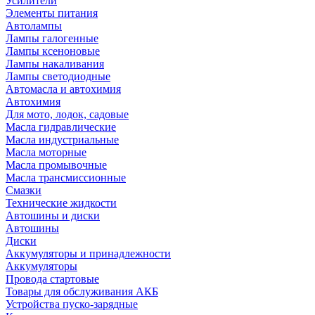
Усилители
Элементы питания
Автолампы
Лампы галогенные
Лампы ксеноновые
Лампы накаливания
Лампы светодиодные
Автомасла и автохимия
Автохимия
Для мото, лодок, садовые
Масла гидравлические
Масла индустриальные
Масла моторные
Масла промывочные
Масла трансмиссионные
Смазки
Технические жидкости
Автошины и диски
Автошины
Диски
Аккумуляторы и принадлежности
Аккумуляторы
Провода стартовые
Товары для обслуживания АКБ
Устройства пуско-зарядные