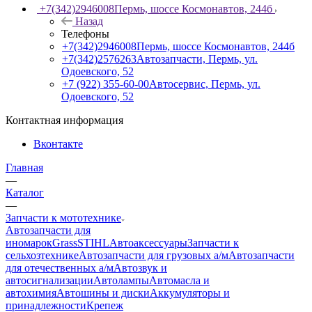
+7(342)2946008
Пермь, шоссе Космонавтов, 244б
Назад
Телефоны
+7(342)2946008
Пермь, шоссе Космонавтов, 244б
+7(342)2576263
Автозапчасти, Пермь, ул.
Одоевского, 52
+7 (922) 355-60-00
Автосервис, Пермь, ул.
Одоевского, 52
Контактная информация
Вконтакте
Главная
—
Каталог
—
Запчасти к мототехнике
Автозапчасти для
иномарок
Grass
STIHL
Автоаксессуары
Запчасти к
сельхозтехнике
Автозапчасти для грузовых а/м
Автозапчасти
для отечественных а/м
Автозвук и
автосигнализации
Автолампы
Автомасла и
автохимия
Автошины и диски
Аккумуляторы и
принадлежности
Крепеж