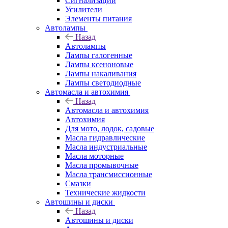
Сигнализации
Усилители
Элементы питания
Автолампы
Назад
Автолампы
Лампы галогенные
Лампы ксеноновые
Лампы накаливания
Лампы светодиодные
Автомасла и автохимия
Назад
Автомасла и автохимия
Автохимия
Для мото, лодок, садовые
Масла гидравлические
Масла индустриальные
Масла моторные
Масла промывочные
Масла трансмиссионные
Смазки
Технические жидкости
Автошины и диски
Назад
Автошины и диски