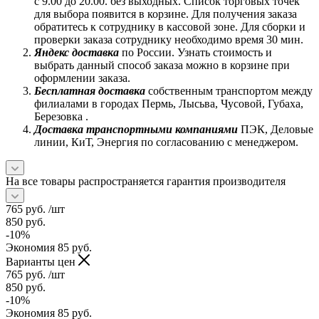
с 9.00 до 20.00. без выходных. Список торговых точек
для выбора появится в корзине. Для получения заказа
обратитесь к сотруднику в кассовой зоне. Для сборки и
проверки заказа сотруднику необходимо время 30 мин.
Яндекс доставка
по России. Узнать стоимость и
выбрать данный способ заказа можно в корзине при
оформлении заказа.
Бесплатная доставка
собственным транспортом между
филиалами в городах Пермь, Лысьва, Чусовой, Губаха,
Березовка .
Доставка транспортными компаниями
ПЭК, Деловые
линии, КиТ, Энергия по согласованию с менеджером.
На все товары распространяется гарантия производителя
765
руб.
/шт
850
руб.
-
10
%
Экономия
85
руб.
Варианты цен
765
руб.
/шт
850
руб.
-
10
%
Экономия
85
руб.