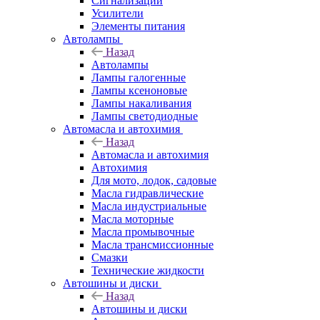
Сигнализации
Усилители
Элементы питания
Автолампы
Назад
Автолампы
Лампы галогенные
Лампы ксеноновые
Лампы накаливания
Лампы светодиодные
Автомасла и автохимия
Назад
Автомасла и автохимия
Автохимия
Для мото, лодок, садовые
Масла гидравлические
Масла индустриальные
Масла моторные
Масла промывочные
Масла трансмиссионные
Смазки
Технические жидкости
Автошины и диски
Назад
Автошины и диски