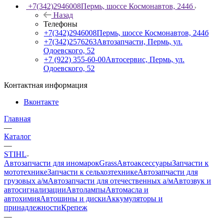
+7(342)2946008
Пермь, шоссе Космонавтов, 244б
Назад
Телефоны
+7(342)2946008
Пермь, шоссе Космонавтов, 244б
+7(342)2576263
Автозапчасти, Пермь, ул.
Одоевского, 52
+7 (922) 355-60-00
Автосервис, Пермь, ул.
Одоевского, 52
Контактная информация
Вконтакте
Главная
—
Каталог
—
STIHL
Автозапчасти для иномарок
Grass
Автоаксессуары
Запчасти к
мототехнике
Запчасти к сельхозтехнике
Автозапчасти для
грузовых а/м
Автозапчасти для отечественных а/м
Автозвук и
автосигнализации
Автолампы
Автомасла и
автохимия
Автошины и диски
Аккумуляторы и
принадлежности
Крепеж
—