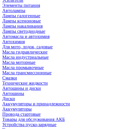
Усилители
Элементы питания
Автолампы
Лампы галогенные
Лампы ксеноновые
Лампы накаливания
Лампы светодиодные
Автомасла и автохимия
Автохимия
Для мото, лодок, садовые
Масла гидравлические
Масла индустриальные
Масла моторные
Масла промывочные
Масла трансмиссионные
Смазки
Технические жидкости
Автошины и диски
Автошины
Диски
Аккумуляторы и принадлежности
Аккумуляторы
Провода стартовые
Товары для обслуживания АКБ
Устройства пуско-зарядные