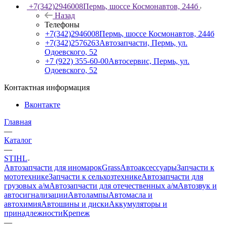
+7(342)2946008
Пермь, шоссе Космонавтов, 244б
Назад
Телефоны
+7(342)2946008
Пермь, шоссе Космонавтов, 244б
+7(342)2576263
Автозапчасти, Пермь, ул.
Одоевского, 52
+7 (922) 355-60-00
Автосервис, Пермь, ул.
Одоевского, 52
Контактная информация
Вконтакте
Главная
—
Каталог
—
STIHL
Автозапчасти для иномарок
Grass
Автоаксессуары
Запчасти к
мототехнике
Запчасти к сельхозтехнике
Автозапчасти для
грузовых а/м
Автозапчасти для отечественных а/м
Автозвук и
автосигнализации
Автолампы
Автомасла и
автохимия
Автошины и диски
Аккумуляторы и
принадлежности
Крепеж
—