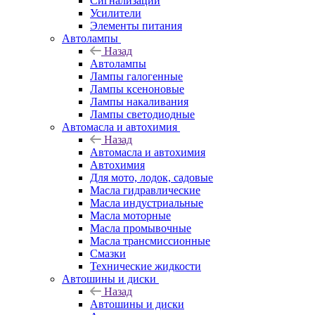
Сигнализации
Усилители
Элементы питания
Автолампы
Назад
Автолампы
Лампы галогенные
Лампы ксеноновые
Лампы накаливания
Лампы светодиодные
Автомасла и автохимия
Назад
Автомасла и автохимия
Автохимия
Для мото, лодок, садовые
Масла гидравлические
Масла индустриальные
Масла моторные
Масла промывочные
Масла трансмиссионные
Смазки
Технические жидкости
Автошины и диски
Назад
Автошины и диски