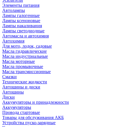
Усилители
Элементы питания
Автолампы
Лампы галогенные
Лампы ксеноновые
Лампы накаливания
Лампы светодиодные
Автомасла и автохимия
Автохимия
Для мото, лодок, садовые
Масла гидравлические
Масла индустриальные
Масла моторные
Масла промывочные
Масла трансмиссионные
Смазки
Технические жидкости
Автошины и диски
Автошины
Диски
Аккумуляторы и принадлежности
Аккумуляторы
Провода стартовые
Товары для обслуживания АКБ
Устройства пуско-зарядные