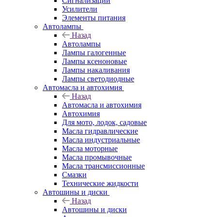
Сигнализации
Усилители
Элементы питания
Автолампы
Назад
Автолампы
Лампы галогенные
Лампы ксеноновые
Лампы накаливания
Лампы светодиодные
Автомасла и автохимия
Назад
Автомасла и автохимия
Автохимия
Для мото, лодок, садовые
Масла гидравлические
Масла индустриальные
Масла моторные
Масла промывочные
Масла трансмиссионные
Смазки
Технические жидкости
Автошины и диски
Назад
Автошины и диски