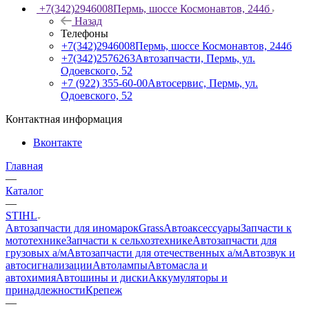
+7(342)2946008
Пермь, шоссе Космонавтов, 244б
Назад
Телефоны
+7(342)2946008
Пермь, шоссе Космонавтов, 244б
+7(342)2576263
Автозапчасти, Пермь, ул.
Одоевского, 52
+7 (922) 355-60-00
Автосервис, Пермь, ул.
Одоевского, 52
Контактная информация
Вконтакте
Главная
—
Каталог
—
STIHL
Автозапчасти для иномарок
Grass
Автоаксессуары
Запчасти к
мототехнике
Запчасти к сельхозтехнике
Автозапчасти для
грузовых а/м
Автозапчасти для отечественных а/м
Автозвук и
автосигнализации
Автолампы
Автомасла и
автохимия
Автошины и диски
Аккумуляторы и
принадлежности
Крепеж
—