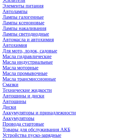
Усилители
Элементы питания
Автолампы
Лампы галогенные
Лампы ксеноновые
Лампы накаливания
Лампы светодиодные
Автомасла и автохимия
Автохимия
Для мото, лодок, садовые
Масла гидравлические
Масла индустриальные
Масла моторные
Масла промывочные
Масла трансмиссионные
Смазки
Технические жидкости
Автошины и диски
Автошины
Диски
Аккумуляторы и принадлежности
Аккумуляторы
Провода стартовые
Товары для обслуживания АКБ
Устройства пуско-зарядные