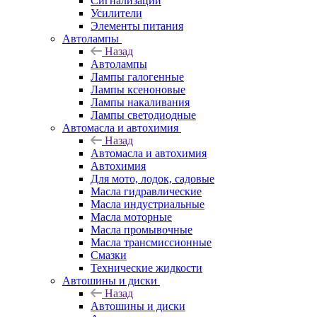
Сигнализации
Усилители
Элементы питания
Автолампы
Назад
Автолампы
Лампы галогенные
Лампы ксеноновые
Лампы накаливания
Лампы светодиодные
Автомасла и автохимия
Назад
Автомасла и автохимия
Автохимия
Для мото, лодок, садовые
Масла гидравлические
Масла индустриальные
Масла моторные
Масла промывочные
Масла трансмиссионные
Смазки
Технические жидкости
Автошины и диски
Назад
Автошины и диски