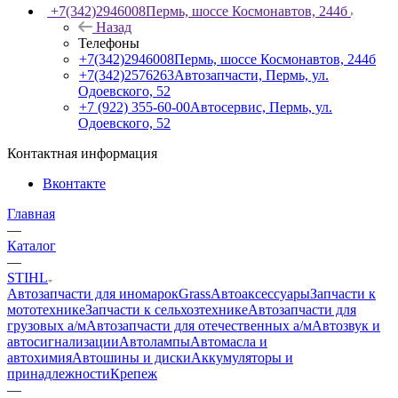
+7(342)2946008
Пермь, шоссе Космонавтов, 244б
Назад
Телефоны
+7(342)2946008
Пермь, шоссе Космонавтов, 244б
+7(342)2576263
Автозапчасти, Пермь, ул.
Одоевского, 52
+7 (922) 355-60-00
Автосервис, Пермь, ул.
Одоевского, 52
Контактная информация
Вконтакте
Главная
—
Каталог
—
STIHL
Автозапчасти для иномарок
Grass
Автоаксессуары
Запчасти к
мототехнике
Запчасти к сельхозтехнике
Автозапчасти для
грузовых а/м
Автозапчасти для отечественных а/м
Автозвук и
автосигнализации
Автолампы
Автомасла и
автохимия
Автошины и диски
Аккумуляторы и
принадлежности
Крепеж
—