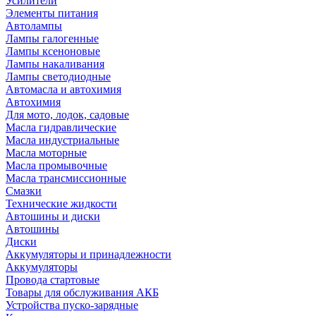
Усилители
Элементы питания
Автолампы
Лампы галогенные
Лампы ксеноновые
Лампы накаливания
Лампы светодиодные
Автомасла и автохимия
Автохимия
Для мото, лодок, садовые
Масла гидравлические
Масла индустриальные
Масла моторные
Масла промывочные
Масла трансмиссионные
Смазки
Технические жидкости
Автошины и диски
Автошины
Диски
Аккумуляторы и принадлежности
Аккумуляторы
Провода стартовые
Товары для обслуживания АКБ
Устройства пуско-зарядные