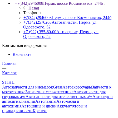
+7(342)2946008
Пермь, шоссе Космонавтов, 244б
Назад
Телефоны
+7(342)2946008
Пермь, шоссе Космонавтов, 244б
+7(342)2576263
Автозапчасти, Пермь, ул.
Одоевского, 52
+7 (922) 355-60-00
Автосервис, Пермь, ул.
Одоевского, 52
Контактная информация
Вконтакте
Главная
—
Каталог
—
STIHL
Автозапчасти для иномарок
Grass
Автоаксессуары
Запчасти к
мототехнике
Запчасти к сельхозтехнике
Автозапчасти для
грузовых а/м
Автозапчасти для отечественных а/м
Автозвук и
автосигнализации
Автолампы
Автомасла и
автохимия
Автошины и диски
Аккумуляторы и
принадлежности
Крепеж
—