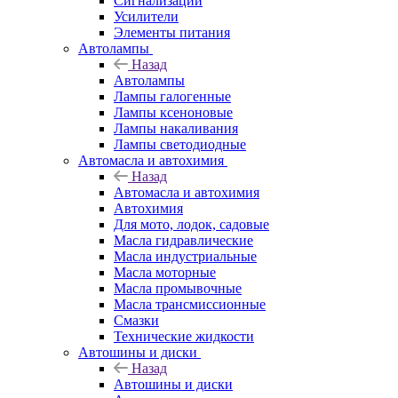
Сигнализации
Усилители
Элементы питания
Автолампы
Назад
Автолампы
Лампы галогенные
Лампы ксеноновые
Лампы накаливания
Лампы светодиодные
Автомасла и автохимия
Назад
Автомасла и автохимия
Автохимия
Для мото, лодок, садовые
Масла гидравлические
Масла индустриальные
Масла моторные
Масла промывочные
Масла трансмиссионные
Смазки
Технические жидкости
Автошины и диски
Назад
Автошины и диски