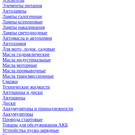
Усилители
Элементы питания
Автолампы
Лампы галогенные
Лампы ксеноновые
Лампы накаливания
Лампы светодиодные
Автомасла и автохимия
Автохимия
Для мото, лодок, садовые
Масла гидравлические
Масла индустриальные
Масла моторные
Масла промывочные
Масла трансмиссионные
Смазки
Технические жидкости
Автошины и диски
Автошины
Диски
Аккумуляторы и принадлежности
Аккумуляторы
Провода стартовые
Товары для обслуживания АКБ
Устройства пуско-зарядные