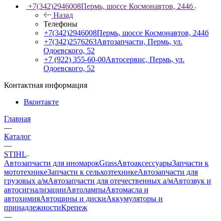
+7(342)2946008
Пермь, шоссе Космонавтов, 244б
Назад
Телефоны
+7(342)2946008
Пермь, шоссе Космонавтов, 244б
+7(342)2576263
Автозапчасти, Пермь, ул.
Одоевского, 52
+7 (922) 355-60-00
Автосервис, Пермь, ул.
Одоевского, 52
Контактная информация
Вконтакте
Главная
—
Каталог
—
STIHL
Автозапчасти для иномарок
Grass
Автоаксессуары
Запчасти к
мототехнике
Запчасти к сельхозтехнике
Автозапчасти для
грузовых а/м
Автозапчасти для отечественных а/м
Автозвук и
автосигнализации
Автолампы
Автомасла и
автохимия
Автошины и диски
Аккумуляторы и
принадлежности
Крепеж
—