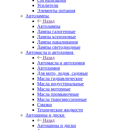
Сигнализации
Усилители
Элементы питания
Автолампы
Назад
Автолампы
Лампы галогенные
Лампы ксеноновые
Лампы накаливания
Лампы светодиодные
Автомасла и автохимия
Назад
Автомасла и автохимия
Автохимия
Для мото, лодок, садовые
Масла гидравлические
Масла индустриальные
Масла моторные
Масла промывочные
Масла трансмиссионные
Смазки
Технические жидкости
Автошины и диски
Назад
Автошины и диски