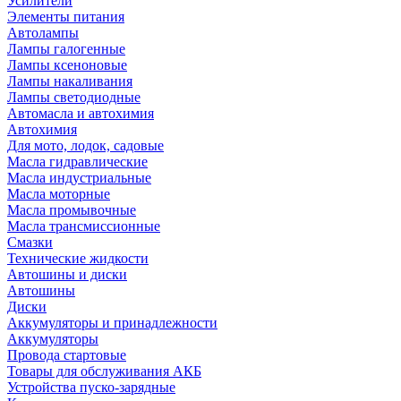
Усилители
Элементы питания
Автолампы
Лампы галогенные
Лампы ксеноновые
Лампы накаливания
Лампы светодиодные
Автомасла и автохимия
Автохимия
Для мото, лодок, садовые
Масла гидравлические
Масла индустриальные
Масла моторные
Масла промывочные
Масла трансмиссионные
Смазки
Технические жидкости
Автошины и диски
Автошины
Диски
Аккумуляторы и принадлежности
Аккумуляторы
Провода стартовые
Товары для обслуживания АКБ
Устройства пуско-зарядные