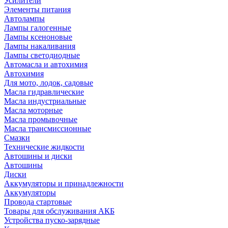
Усилители
Элементы питания
Автолампы
Лампы галогенные
Лампы ксеноновые
Лампы накаливания
Лампы светодиодные
Автомасла и автохимия
Автохимия
Для мото, лодок, садовые
Масла гидравлические
Масла индустриальные
Масла моторные
Масла промывочные
Масла трансмиссионные
Смазки
Технические жидкости
Автошины и диски
Автошины
Диски
Аккумуляторы и принадлежности
Аккумуляторы
Провода стартовые
Товары для обслуживания АКБ
Устройства пуско-зарядные