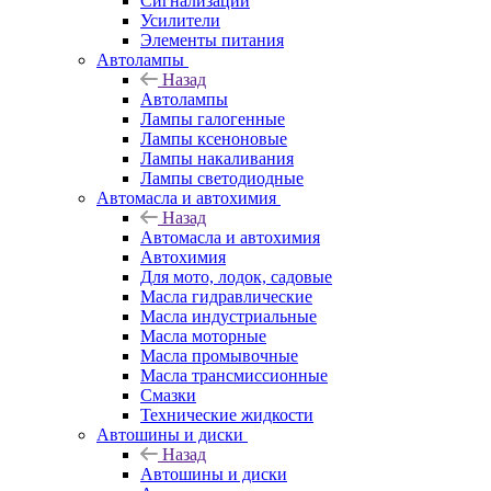
Сигнализации
Усилители
Элементы питания
Автолампы
Назад
Автолампы
Лампы галогенные
Лампы ксеноновые
Лампы накаливания
Лампы светодиодные
Автомасла и автохимия
Назад
Автомасла и автохимия
Автохимия
Для мото, лодок, садовые
Масла гидравлические
Масла индустриальные
Масла моторные
Масла промывочные
Масла трансмиссионные
Смазки
Технические жидкости
Автошины и диски
Назад
Автошины и диски