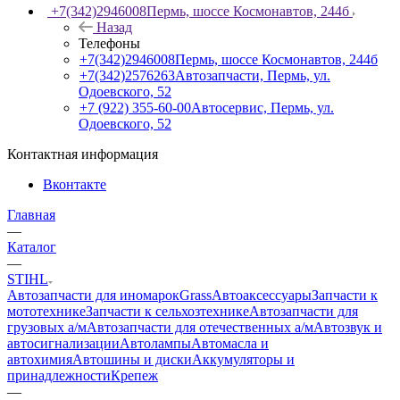
+7(342)2946008
Пермь, шоссе Космонавтов, 244б
Назад
Телефоны
+7(342)2946008
Пермь, шоссе Космонавтов, 244б
+7(342)2576263
Автозапчасти, Пермь, ул.
Одоевского, 52
+7 (922) 355-60-00
Автосервис, Пермь, ул.
Одоевского, 52
Контактная информация
Вконтакте
Главная
—
Каталог
—
STIHL
Автозапчасти для иномарок
Grass
Автоаксессуары
Запчасти к
мототехнике
Запчасти к сельхозтехнике
Автозапчасти для
грузовых а/м
Автозапчасти для отечественных а/м
Автозвук и
автосигнализации
Автолампы
Автомасла и
автохимия
Автошины и диски
Аккумуляторы и
принадлежности
Крепеж
—