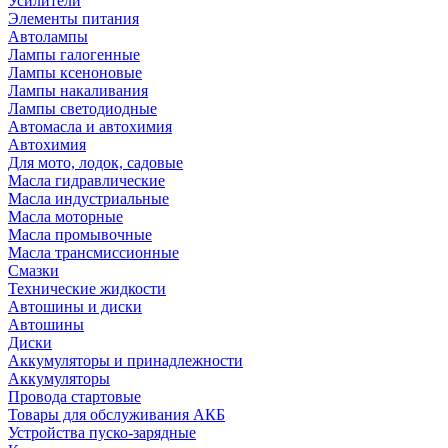
Усилители
Элементы питания
Автолампы
Лампы галогенные
Лампы ксеноновые
Лампы накаливания
Лампы светодиодные
Автомасла и автохимия
Автохимия
Для мото, лодок, садовые
Масла гидравлические
Масла индустриальные
Масла моторные
Масла промывочные
Масла трансмиссионные
Смазки
Технические жидкости
Автошины и диски
Автошины
Диски
Аккумуляторы и принадлежности
Аккумуляторы
Провода стартовые
Товары для обслуживания АКБ
Устройства пуско-зарядные