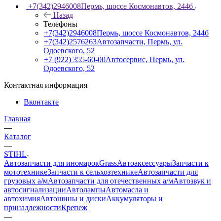
+7(342)2946008
Пермь, шоссе Космонавтов, 244б
Назад
Телефоны
+7(342)2946008
Пермь, шоссе Космонавтов, 244б
+7(342)2576263
Автозапчасти, Пермь, ул.
Одоевского, 52
+7 (922) 355-60-00
Автосервис, Пермь, ул.
Одоевского, 52
Контактная информация
Вконтакте
Главная
—
Каталог
—
STIHL
Автозапчасти для иномарок
Grass
Автоаксессуары
Запчасти к
мототехнике
Запчасти к сельхозтехнике
Автозапчасти для
грузовых а/м
Автозапчасти для отечественных а/м
Автозвук и
автосигнализации
Автолампы
Автомасла и
автохимия
Автошины и диски
Аккумуляторы и
принадлежности
Крепеж
—