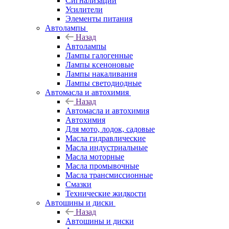
Сигнализации
Усилители
Элементы питания
Автолампы
Назад
Автолампы
Лампы галогенные
Лампы ксеноновые
Лампы накаливания
Лампы светодиодные
Автомасла и автохимия
Назад
Автомасла и автохимия
Автохимия
Для мото, лодок, садовые
Масла гидравлические
Масла индустриальные
Масла моторные
Масла промывочные
Масла трансмиссионные
Смазки
Технические жидкости
Автошины и диски
Назад
Автошины и диски