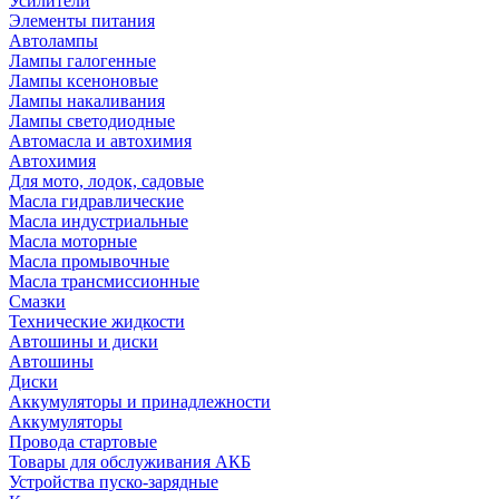
Усилители
Элементы питания
Автолампы
Лампы галогенные
Лампы ксеноновые
Лампы накаливания
Лампы светодиодные
Автомасла и автохимия
Автохимия
Для мото, лодок, садовые
Масла гидравлические
Масла индустриальные
Масла моторные
Масла промывочные
Масла трансмиссионные
Смазки
Технические жидкости
Автошины и диски
Автошины
Диски
Аккумуляторы и принадлежности
Аккумуляторы
Провода стартовые
Товары для обслуживания АКБ
Устройства пуско-зарядные