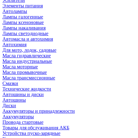
Усилители
Элементы питания
Автолампы
Лампы галогенные
Лампы ксеноновые
Лампы накаливания
Лампы светодиодные
Автомасла и автохимия
Автохимия
Для мото, лодок, садовые
Масла гидравлические
Масла индустриальные
Масла моторные
Масла промывочные
Масла трансмиссионные
Смазки
Технические жидкости
Автошины и диски
Автошины
Диски
Аккумуляторы и принадлежности
Аккумуляторы
Провода стартовые
Товары для обслуживания АКБ
Устройства пуско-зарядные