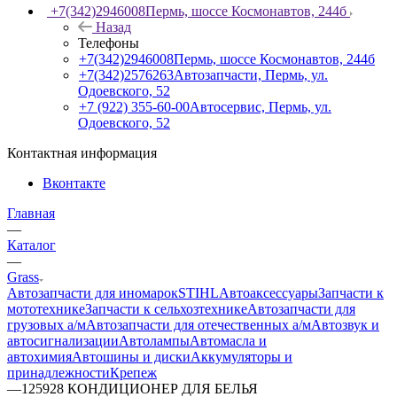
+7(342)2946008
Пермь, шоссе Космонавтов, 244б
Назад
Телефоны
+7(342)2946008
Пермь, шоссе Космонавтов, 244б
+7(342)2576263
Автозапчасти, Пермь, ул.
Одоевского, 52
+7 (922) 355-60-00
Автосервис, Пермь, ул.
Одоевского, 52
Контактная информация
Вконтакте
Главная
—
Каталог
—
Grass
Автозапчасти для иномарок
STIHL
Автоаксессуары
Запчасти к
мототехнике
Запчасти к сельхозтехнике
Автозапчасти для
грузовых а/м
Автозапчасти для отечественных а/м
Автозвук и
автосигнализации
Автолампы
Автомасла и
автохимия
Автошины и диски
Аккумуляторы и
принадлежности
Крепеж
—
125928 КОНДИЦИОНЕР ДЛЯ БЕЛЬЯ