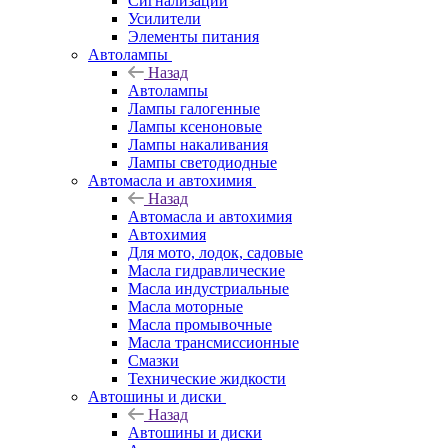
Сигнализации
Усилители
Элементы питания
Автолампы
Назад
Автолампы
Лампы галогенные
Лампы ксеноновые
Лампы накаливания
Лампы светодиодные
Автомасла и автохимия
Назад
Автомасла и автохимия
Автохимия
Для мото, лодок, садовые
Масла гидравлические
Масла индустриальные
Масла моторные
Масла промывочные
Масла трансмиссионные
Смазки
Технические жидкости
Автошины и диски
Назад
Автошины и диски