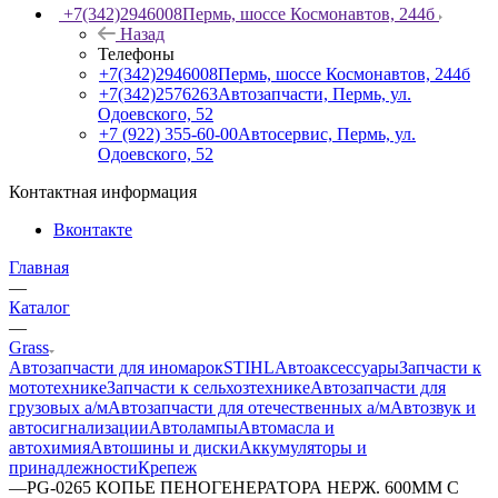
+7(342)2946008
Пермь, шоссе Космонавтов, 244б
Назад
Телефоны
+7(342)2946008
Пермь, шоссе Космонавтов, 244б
+7(342)2576263
Автозапчасти, Пермь, ул.
Одоевского, 52
+7 (922) 355-60-00
Автосервис, Пермь, ул.
Одоевского, 52
Контактная информация
Вконтакте
Главная
—
Каталог
—
Grass
Автозапчасти для иномарок
STIHL
Автоаксессуары
Запчасти к
мототехнике
Запчасти к сельхозтехнике
Автозапчасти для
грузовых а/м
Автозапчасти для отечественных а/м
Автозвук и
автосигнализации
Автолампы
Автомасла и
автохимия
Автошины и диски
Аккумуляторы и
принадлежности
Крепеж
—
PG-0265 КОПЬЕ ПЕНОГЕНЕРАТОРА НЕРЖ. 600ММ С