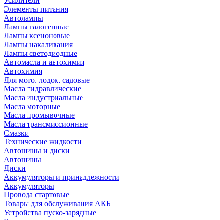
Усилители
Элементы питания
Автолампы
Лампы галогенные
Лампы ксеноновые
Лампы накаливания
Лампы светодиодные
Автомасла и автохимия
Автохимия
Для мото, лодок, садовые
Масла гидравлические
Масла индустриальные
Масла моторные
Масла промывочные
Масла трансмиссионные
Смазки
Технические жидкости
Автошины и диски
Автошины
Диски
Аккумуляторы и принадлежности
Аккумуляторы
Провода стартовые
Товары для обслуживания АКБ
Устройства пуско-зарядные