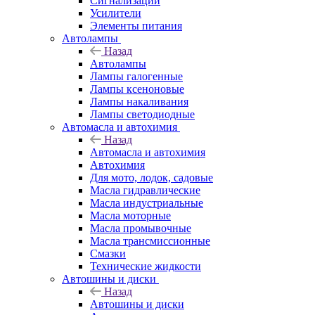
Сигнализации
Усилители
Элементы питания
Автолампы
Назад
Автолампы
Лампы галогенные
Лампы ксеноновые
Лампы накаливания
Лампы светодиодные
Автомасла и автохимия
Назад
Автомасла и автохимия
Автохимия
Для мото, лодок, садовые
Масла гидравлические
Масла индустриальные
Масла моторные
Масла промывочные
Масла трансмиссионные
Смазки
Технические жидкости
Автошины и диски
Назад
Автошины и диски