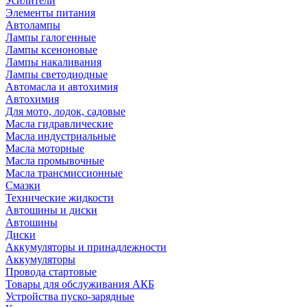
Усилители
Элементы питания
Автолампы
Лампы галогенные
Лампы ксеноновые
Лампы накаливания
Лампы светодиодные
Автомасла и автохимия
Автохимия
Для мото, лодок, садовые
Масла гидравлические
Масла индустриальные
Масла моторные
Масла промывочные
Масла трансмиссионные
Смазки
Технические жидкости
Автошины и диски
Автошины
Диски
Аккумуляторы и принадлежности
Аккумуляторы
Провода стартовые
Товары для обслуживания АКБ
Устройства пуско-зарядные