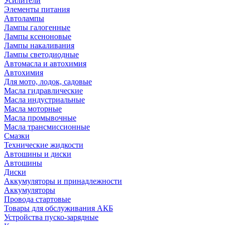
Усилители
Элементы питания
Автолампы
Лампы галогенные
Лампы ксеноновые
Лампы накаливания
Лампы светодиодные
Автомасла и автохимия
Автохимия
Для мото, лодок, садовые
Масла гидравлические
Масла индустриальные
Масла моторные
Масла промывочные
Масла трансмиссионные
Смазки
Технические жидкости
Автошины и диски
Автошины
Диски
Аккумуляторы и принадлежности
Аккумуляторы
Провода стартовые
Товары для обслуживания АКБ
Устройства пуско-зарядные