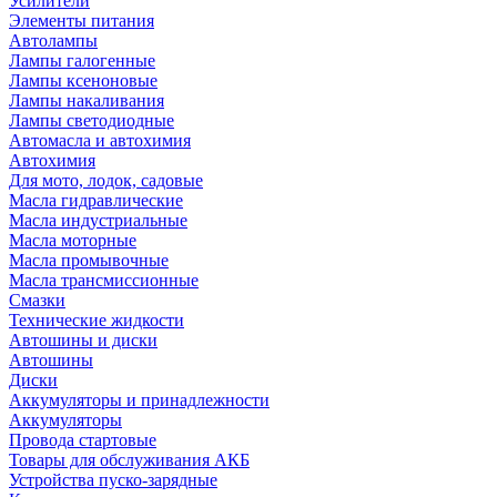
Усилители
Элементы питания
Автолампы
Лампы галогенные
Лампы ксеноновые
Лампы накаливания
Лампы светодиодные
Автомасла и автохимия
Автохимия
Для мото, лодок, садовые
Масла гидравлические
Масла индустриальные
Масла моторные
Масла промывочные
Масла трансмиссионные
Смазки
Технические жидкости
Автошины и диски
Автошины
Диски
Аккумуляторы и принадлежности
Аккумуляторы
Провода стартовые
Товары для обслуживания АКБ
Устройства пуско-зарядные