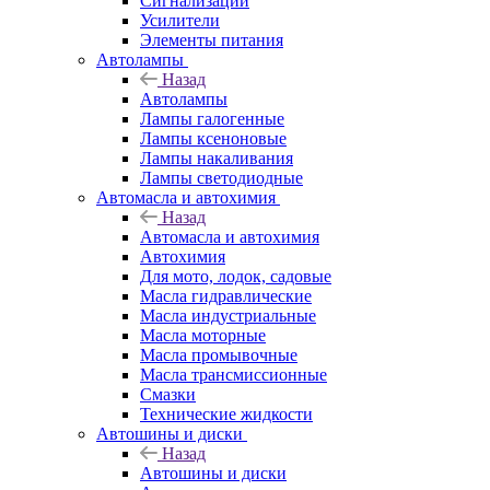
Сигнализации
Усилители
Элементы питания
Автолампы
Назад
Автолампы
Лампы галогенные
Лампы ксеноновые
Лампы накаливания
Лампы светодиодные
Автомасла и автохимия
Назад
Автомасла и автохимия
Автохимия
Для мото, лодок, садовые
Масла гидравлические
Масла индустриальные
Масла моторные
Масла промывочные
Масла трансмиссионные
Смазки
Технические жидкости
Автошины и диски
Назад
Автошины и диски