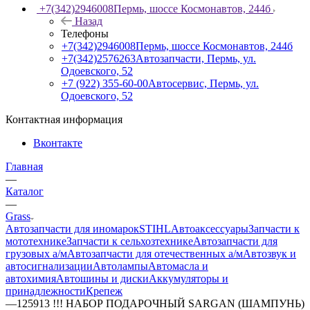
+7(342)2946008
Пермь, шоссе Космонавтов, 244б
Назад
Телефоны
+7(342)2946008
Пермь, шоссе Космонавтов, 244б
+7(342)2576263
Автозапчасти, Пермь, ул.
Одоевского, 52
+7 (922) 355-60-00
Автосервис, Пермь, ул.
Одоевского, 52
Контактная информация
Вконтакте
Главная
—
Каталог
—
Grass
Автозапчасти для иномарок
STIHL
Автоаксессуары
Запчасти к
мототехнике
Запчасти к сельхозтехнике
Автозапчасти для
грузовых а/м
Автозапчасти для отечественных а/м
Автозвук и
автосигнализации
Автолампы
Автомасла и
автохимия
Автошины и диски
Аккумуляторы и
принадлежности
Крепеж
—
125913 !!! НАБОР ПОДАРОЧНЫЙ SARGAN (ШАМПУНЬ)