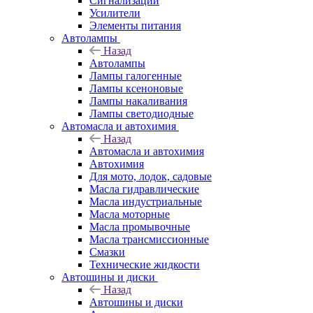
Сигнализации
Усилители
Элементы питания
Автолампы
Назад
Автолампы
Лампы галогенные
Лампы ксеноновые
Лампы накаливания
Лампы светодиодные
Автомасла и автохимия
Назад
Автомасла и автохимия
Автохимия
Для мото, лодок, садовые
Масла гидравлические
Масла индустриальные
Масла моторные
Масла промывочные
Масла трансмиссионные
Смазки
Технические жидкости
Автошины и диски
Назад
Автошины и диски