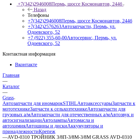
+7(342)2946008
Пермь, шоссе Космонавтов, 244б
Назад
Телефоны
+7(342)2946008
Пермь, шоссе Космонавтов, 244б
+7(342)2576263
Автозапчасти, Пермь, ул.
Одоевского, 52
+7 (922) 355-60-00
Автосервис, Пермь, ул.
Одоевского, 52
Контактная информация
Вконтакте
Главная
—
Каталог
—
Grass
Автозапчасти для иномарок
STIHL
Автоаксессуары
Запчасти к
мототехнике
Запчасти к сельхозтехнике
Автозапчасти для
грузовых а/м
Автозапчасти для отечественных а/м
Автозвук и
автосигнализации
Автолампы
Автомасла и
автохимия
Автошины и диски
Аккумуляторы и
принадлежности
Крепеж
—
AVD-0310 ТРОЙНИК 3/8П-3/8М-3/8М GRASS AVD-0310