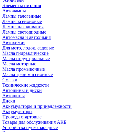
Усилители
Элементы питания
Автолампы
Лампы галогенные
Лампы ксеноновые
Лампы накаливания
Лампы светодиодные
Автомасла и автохимия
Автохимия
Для мото, лодок, садовые
Масла гидравлические
Масла индустриальные
Масла моторные
Масла промывочные
Масла трансмиссионные
Смазки
Технические жидкости
Автошины и диски
Автошины
Диски
Аккумуляторы и принадлежности
Аккумуляторы
Провода стартовые
Товары для обслуживания АКБ
Устройства пуско-зарядные