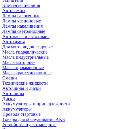
Усилители
Элементы питания
Автолампы
Лампы галогенные
Лампы ксеноновые
Лампы накаливания
Лампы светодиодные
Автомасла и автохимия
Автохимия
Для мото, лодок, садовые
Масла гидравлические
Масла индустриальные
Масла моторные
Масла промывочные
Масла трансмиссионные
Смазки
Технические жидкости
Автошины и диски
Автошины
Диски
Аккумуляторы и принадлежности
Аккумуляторы
Провода стартовые
Товары для обслуживания АКБ
Устройства пуско-зарядные