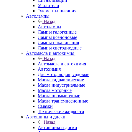
Сигнализации
Усилители
Элементы питания
Автолампы
Назад
Автолампы
Лампы галогенные
Лампы ксеноновые
Лампы накаливания
Лампы светодиодные
Автомасла и автохимия
Назад
Автомасла и автохимия
Автохимия
Для мото, лодок, садовые
Масла гидравлические
Масла индустриальные
Масла моторные
Масла промывочные
Масла трансмиссионные
Смазки
Технические жидкости
Автошины и диски
Назад
Автошины и диски