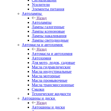
Сигнализации
Усилители
Элементы питания
Автолампы
Назад
Автолампы
Лампы галогенные
Лампы ксеноновые
Лампы накаливания
Лампы светодиодные
Автомасла и автохимия
Назад
Автомасла и автохимия
Автохимия
Для мото, лодок, садовые
Масла гидравлические
Масла индустриальные
Масла моторные
Масла промывочные
Масла трансмиссионные
Смазки
Технические жидкости
Автошины и диски
Назад
Автошины и диски