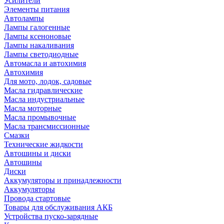
Усилители
Элементы питания
Автолампы
Лампы галогенные
Лампы ксеноновые
Лампы накаливания
Лампы светодиодные
Автомасла и автохимия
Автохимия
Для мото, лодок, садовые
Масла гидравлические
Масла индустриальные
Масла моторные
Масла промывочные
Масла трансмиссионные
Смазки
Технические жидкости
Автошины и диски
Автошины
Диски
Аккумуляторы и принадлежности
Аккумуляторы
Провода стартовые
Товары для обслуживания АКБ
Устройства пуско-зарядные