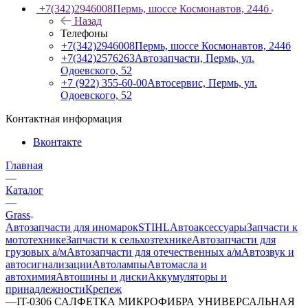
+7(342)2946008
Пермь, шоссе Космонавтов, 244б
Назад
Телефоны
+7(342)2946008
Пермь, шоссе Космонавтов, 244б
+7(342)2576263
Автозапчасти, Пермь, ул.
Одоевского, 52
+7 (922) 355-60-00
Автосервис, Пермь, ул.
Одоевского, 52
Контактная информация
Вконтакте
Главная
—
Каталог
—
Grass
Автозапчасти для иномарок
STIHL
Автоаксессуары
Запчасти к
мототехнике
Запчасти к сельхозтехнике
Автозапчасти для
грузовых а/м
Автозапчасти для отечественных а/м
Автозвук и
автосигнализации
Автолампы
Автомасла и
автохимия
Автошины и диски
Аккумуляторы и
принадлежности
Крепеж
—
IT-0306 САЛФЕТКА МИКРОФИБРА УНИВЕРСАЛЬНАЯ