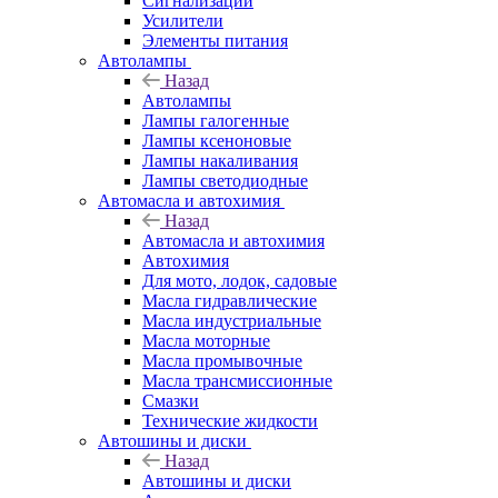
Сигнализации
Усилители
Элементы питания
Автолампы
Назад
Автолампы
Лампы галогенные
Лампы ксеноновые
Лампы накаливания
Лампы светодиодные
Автомасла и автохимия
Назад
Автомасла и автохимия
Автохимия
Для мото, лодок, садовые
Масла гидравлические
Масла индустриальные
Масла моторные
Масла промывочные
Масла трансмиссионные
Смазки
Технические жидкости
Автошины и диски
Назад
Автошины и диски