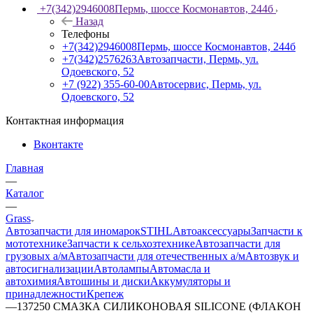
+7(342)2946008
Пермь, шоссе Космонавтов, 244б
Назад
Телефоны
+7(342)2946008
Пермь, шоссе Космонавтов, 244б
+7(342)2576263
Автозапчасти, Пермь, ул.
Одоевского, 52
+7 (922) 355-60-00
Автосервис, Пермь, ул.
Одоевского, 52
Контактная информация
Вконтакте
Главная
—
Каталог
—
Grass
Автозапчасти для иномарок
STIHL
Автоаксессуары
Запчасти к
мототехнике
Запчасти к сельхозтехнике
Автозапчасти для
грузовых а/м
Автозапчасти для отечественных а/м
Автозвук и
автосигнализации
Автолампы
Автомасла и
автохимия
Автошины и диски
Аккумуляторы и
принадлежности
Крепеж
—
137250 СМАЗКА СИЛИКОНОВАЯ SILICONE (ФЛАКОН