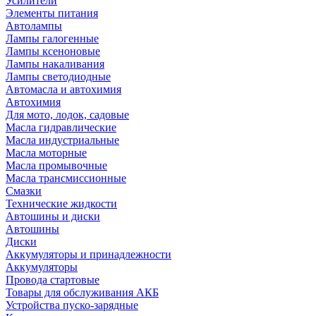
Усилители
Элементы питания
Автолампы
Лампы галогенные
Лампы ксеноновые
Лампы накаливания
Лампы светодиодные
Автомасла и автохимия
Автохимия
Для мото, лодок, садовые
Масла гидравлические
Масла индустриальные
Масла моторные
Масла промывочные
Масла трансмиссионные
Смазки
Технические жидкости
Автошины и диски
Автошины
Диски
Аккумуляторы и принадлежности
Аккумуляторы
Провода стартовые
Товары для обслуживания АКБ
Устройства пуско-зарядные