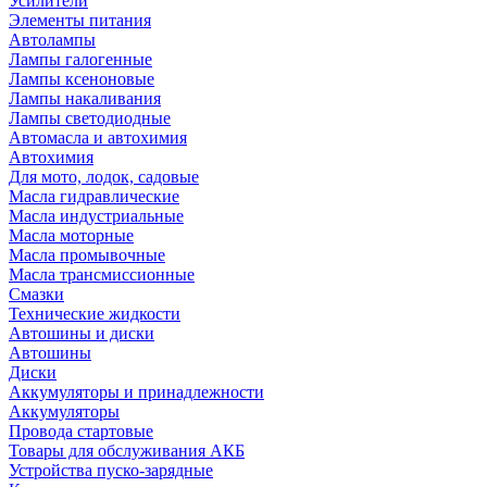
Усилители
Элементы питания
Автолампы
Лампы галогенные
Лампы ксеноновые
Лампы накаливания
Лампы светодиодные
Автомасла и автохимия
Автохимия
Для мото, лодок, садовые
Масла гидравлические
Масла индустриальные
Масла моторные
Масла промывочные
Масла трансмиссионные
Смазки
Технические жидкости
Автошины и диски
Автошины
Диски
Аккумуляторы и принадлежности
Аккумуляторы
Провода стартовые
Товары для обслуживания АКБ
Устройства пуско-зарядные