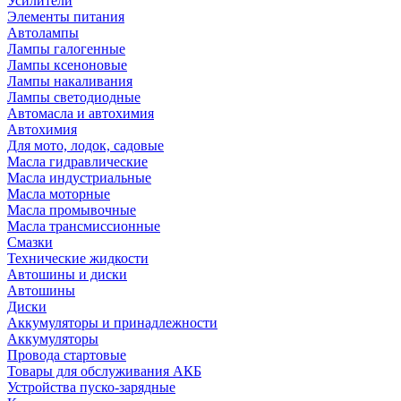
Усилители
Элементы питания
Автолампы
Лампы галогенные
Лампы ксеноновые
Лампы накаливания
Лампы светодиодные
Автомасла и автохимия
Автохимия
Для мото, лодок, садовые
Масла гидравлические
Масла индустриальные
Масла моторные
Масла промывочные
Масла трансмиссионные
Смазки
Технические жидкости
Автошины и диски
Автошины
Диски
Аккумуляторы и принадлежности
Аккумуляторы
Провода стартовые
Товары для обслуживания АКБ
Устройства пуско-зарядные