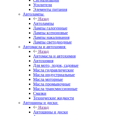
Сигнализации
Усилители
Элементы питания
Автолампы
Назад
Автолампы
Лампы галогенные
Лампы ксеноновые
Лампы накаливания
Лампы светодиодные
Автомасла и автохимия
Назад
Автомасла и автохимия
Автохимия
Для мото, лодок, садовые
Масла гидравлические
Масла индустриальные
Масла моторные
Масла промывочные
Масла трансмиссионные
Смазки
Технические жидкости
Автошины и диски
Назад
Автошины и диски