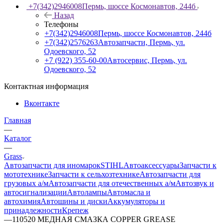
+7(342)2946008
Пермь, шоссе Космонавтов, 244б
Назад
Телефоны
+7(342)2946008
Пермь, шоссе Космонавтов, 244б
+7(342)2576263
Автозапчасти, Пермь, ул.
Одоевского, 52
+7 (922) 355-60-00
Автосервис, Пермь, ул.
Одоевского, 52
Контактная информация
Вконтакте
Главная
—
Каталог
—
Grass
Автозапчасти для иномарок
STIHL
Автоаксессуары
Запчасти к
мототехнике
Запчасти к сельхозтехнике
Автозапчасти для
грузовых а/м
Автозапчасти для отечественных а/м
Автозвук и
автосигнализации
Автолампы
Автомасла и
автохимия
Автошины и диски
Аккумуляторы и
принадлежности
Крепеж
—
110520 МЕДНАЯ СМАЗКА СOPPER GREASE