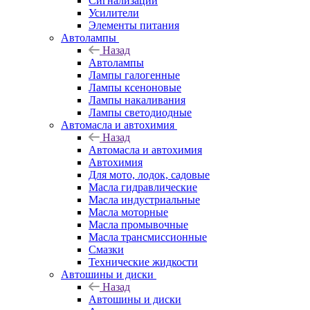
Сигнализации
Усилители
Элементы питания
Автолампы
Назад
Автолампы
Лампы галогенные
Лампы ксеноновые
Лампы накаливания
Лампы светодиодные
Автомасла и автохимия
Назад
Автомасла и автохимия
Автохимия
Для мото, лодок, садовые
Масла гидравлические
Масла индустриальные
Масла моторные
Масла промывочные
Масла трансмиссионные
Смазки
Технические жидкости
Автошины и диски
Назад
Автошины и диски