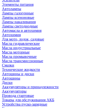
Усилители
Элементы питания
Автолампы
Лампы галогенные
Лампы ксеноновые
Лампы накаливания
Лампы светодиодные
Автомасла и автохимия
Автохимия
Для мото, лодок, садовые
Масла гидравлические
Масла индустриальные
Масла моторные
Масла промывочные
Масла трансмиссионные
Смазки
Технические жидкости
Автошины и диски
Автошины
Диски
Аккумуляторы и принадлежности
Аккумуляторы
Провода стартовые
Товары для обслуживания АКБ
Устройства пуско-зарядные