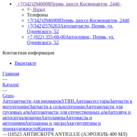
+7(342)2946008
Пермь, шоссе Космонавтов, 244б
Назад
Телефоны
+7(342)2946008
Пермь, шоссе Космонавтов, 244б
+7(342)2576263
Автозапчасти, Пермь, ул.
Одоевского, 52
+7 (922) 355-60-00
Автосервис, Пермь, ул.
Одоевского, 52
Контактная информация
Вконтакте
Главная
—
Каталог
—
Grass
Автозапчасти для иномарок
STIHL
Автоаксессуары
Запчасти к
мототехнике
Запчасти к сельхозтехнике
Автозапчасти для
грузовых а/м
Автозапчасти для отечественных а/м
Автозвук и
автосигнализации
Автолампы
Автомасла и
автохимия
Автошины и диски
Аккумуляторы и
принадлежности
Крепеж
—
110523 АНТИСКОТЧ ANTIGLUE (АЭРОЗОЛЬ 400 МЛ)