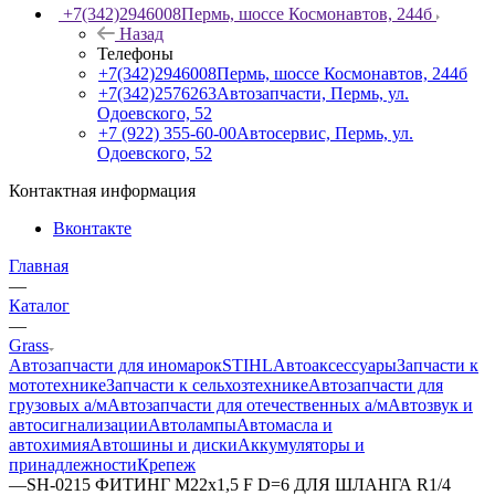
+7(342)2946008
Пермь, шоссе Космонавтов, 244б
Назад
Телефоны
+7(342)2946008
Пермь, шоссе Космонавтов, 244б
+7(342)2576263
Автозапчасти, Пермь, ул.
Одоевского, 52
+7 (922) 355-60-00
Автосервис, Пермь, ул.
Одоевского, 52
Контактная информация
Вконтакте
Главная
—
Каталог
—
Grass
Автозапчасти для иномарок
STIHL
Автоаксессуары
Запчасти к
мототехнике
Запчасти к сельхозтехнике
Автозапчасти для
грузовых а/м
Автозапчасти для отечественных а/м
Автозвук и
автосигнализации
Автолампы
Автомасла и
автохимия
Автошины и диски
Аккумуляторы и
принадлежности
Крепеж
—
SH-0215 ФИТИНГ М22х1,5 F D=6 ДЛЯ ШЛАНГА R1/4