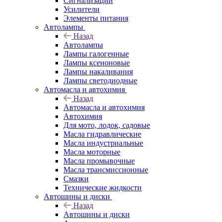
Сигнализации
Усилители
Элементы питания
Автолампы
Назад
Автолампы
Лампы галогенные
Лампы ксеноновые
Лампы накаливания
Лампы светодиодные
Автомасла и автохимия
Назад
Автомасла и автохимия
Автохимия
Для мото, лодок, садовые
Масла гидравлические
Масла индустриальные
Масла моторные
Масла промывочные
Масла трансмиссионные
Смазки
Технические жидкости
Автошины и диски
Назад
Автошины и диски