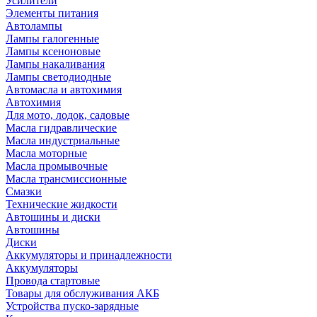
Усилители
Элементы питания
Автолампы
Лампы галогенные
Лампы ксеноновые
Лампы накаливания
Лампы светодиодные
Автомасла и автохимия
Автохимия
Для мото, лодок, садовые
Масла гидравлические
Масла индустриальные
Масла моторные
Масла промывочные
Масла трансмиссионные
Смазки
Технические жидкости
Автошины и диски
Автошины
Диски
Аккумуляторы и принадлежности
Аккумуляторы
Провода стартовые
Товары для обслуживания АКБ
Устройства пуско-зарядные