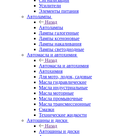
Сигнализации
Усилители
Элементы питания
Автолампы
Назад
Автолампы
Лампы галогенные
Лампы ксеноновые
Лампы накаливания
Лампы светодиодные
Автомасла и автохимия
Назад
Автомасла и автохимия
Автохимия
Для мото, лодок, садовые
Масла гидравлические
Масла индустриальные
Масла моторные
Масла промывочные
Масла трансмиссионные
Смазки
Технические жидкости
Автошины и диски
Назад
Автошины и диски