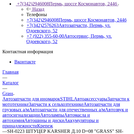
+7(342)2946008
Пермь, шоссе Космонавтов, 244б
Назад
Телефоны
+7(342)2946008
Пермь, шоссе Космонавтов, 244б
+7(342)2576263
Автозапчасти, Пермь, ул.
Одоевского, 52
+7 (922) 355-60-00
Автосервис, Пермь, ул.
Одоевского, 52
Контактная информация
Вконтакте
Главная
—
Каталог
—
Grass
Автозапчасти для иномарок
STIHL
Автоаксессуары
Запчасти к
мототехнике
Запчасти к сельхозтехнике
Автозапчасти для
грузовых а/м
Автозапчасти для отечественных а/м
Автозвук и
автосигнализации
Автолампы
Автомасла и
автохимия
Автошины и диски
Аккумуляторы и
принадлежности
Крепеж
—
SH-0223 ШТУЦЕР KARSHER Д.10 D=08 "GRASS" SH-