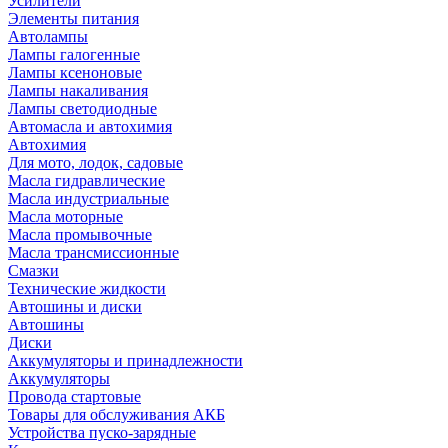
Усилители
Элементы питания
Автолампы
Лампы галогенные
Лампы ксеноновые
Лампы накаливания
Лампы светодиодные
Автомасла и автохимия
Автохимия
Для мото, лодок, садовые
Масла гидравлические
Масла индустриальные
Масла моторные
Масла промывочные
Масла трансмиссионные
Смазки
Технические жидкости
Автошины и диски
Автошины
Диски
Аккумуляторы и принадлежности
Аккумуляторы
Провода стартовые
Товары для обслуживания АКБ
Устройства пуско-зарядные