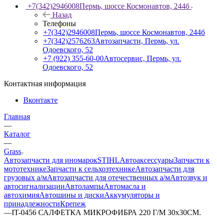
+7(342)2946008
Пермь, шоссе Космонавтов, 244б
Назад
Телефоны
+7(342)2946008
Пермь, шоссе Космонавтов, 244б
+7(342)2576263
Автозапчасти, Пермь, ул.
Одоевского, 52
+7 (922) 355-60-00
Автосервис, Пермь, ул.
Одоевского, 52
Контактная информация
Вконтакте
Главная
—
Каталог
—
Grass
Автозапчасти для иномарок
STIHL
Автоаксессуары
Запчасти к
мототехнике
Запчасти к сельхозтехнике
Автозапчасти для
грузовых а/м
Автозапчасти для отечественных а/м
Автозвук и
автосигнализации
Автолампы
Автомасла и
автохимия
Автошины и диски
Аккумуляторы и
принадлежности
Крепеж
—
IT-0456 САЛФЕТКА МИКРОФИБРА 220 Г/М 30х30СМ.