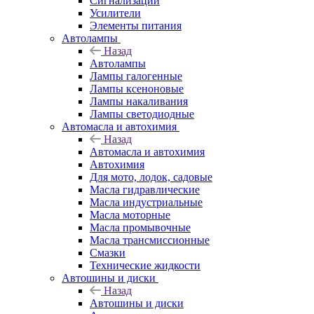
Сигнализации
Усилители
Элементы питания
Автолампы
Назад
Автолампы
Лампы галогенные
Лампы ксеноновые
Лампы накаливания
Лампы светодиодные
Автомасла и автохимия
Назад
Автомасла и автохимия
Автохимия
Для мото, лодок, садовые
Масла гидравлические
Масла индустриальные
Масла моторные
Масла промывочные
Масла трансмиссионные
Смазки
Технические жидкости
Автошины и диски
Назад
Автошины и диски