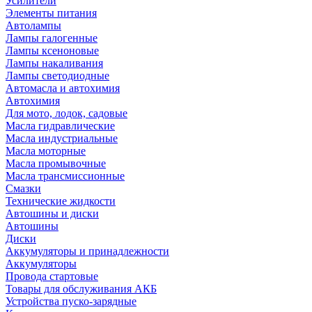
Усилители
Элементы питания
Автолампы
Лампы галогенные
Лампы ксеноновые
Лампы накаливания
Лампы светодиодные
Автомасла и автохимия
Автохимия
Для мото, лодок, садовые
Масла гидравлические
Масла индустриальные
Масла моторные
Масла промывочные
Масла трансмиссионные
Смазки
Технические жидкости
Автошины и диски
Автошины
Диски
Аккумуляторы и принадлежности
Аккумуляторы
Провода стартовые
Товары для обслуживания АКБ
Устройства пуско-зарядные