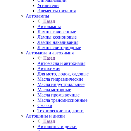
Сигнализации
Усилители
Элементы питания
Автолампы
Назад
Автолампы
Лампы галогенные
Лампы ксеноновые
Лампы накаливания
Лампы светодиодные
Автомасла и автохимия
Назад
Автомасла и автохимия
Автохимия
Для мото, лодок, садовые
Масла гидравлические
Масла индустриальные
Масла моторные
Масла промывочные
Масла трансмиссионные
Смазки
Технические жидкости
Автошины и диски
Назад
Автошины и диски