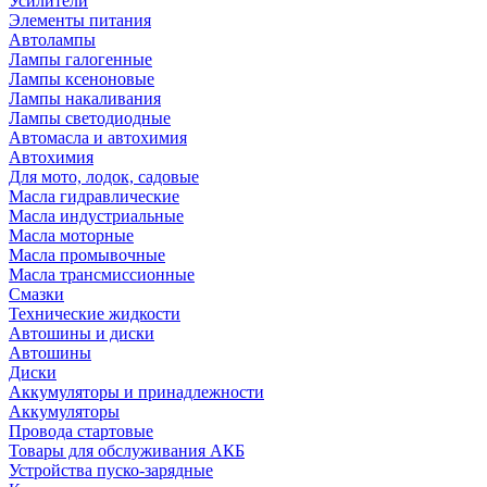
Усилители
Элементы питания
Автолампы
Лампы галогенные
Лампы ксеноновые
Лампы накаливания
Лампы светодиодные
Автомасла и автохимия
Автохимия
Для мото, лодок, садовые
Масла гидравлические
Масла индустриальные
Масла моторные
Масла промывочные
Масла трансмиссионные
Смазки
Технические жидкости
Автошины и диски
Автошины
Диски
Аккумуляторы и принадлежности
Аккумуляторы
Провода стартовые
Товары для обслуживания АКБ
Устройства пуско-зарядные