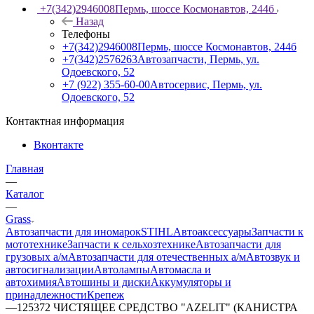
+7(342)2946008
Пермь, шоссе Космонавтов, 244б
Назад
Телефоны
+7(342)2946008
Пермь, шоссе Космонавтов, 244б
+7(342)2576263
Автозапчасти, Пермь, ул.
Одоевского, 52
+7 (922) 355-60-00
Автосервис, Пермь, ул.
Одоевского, 52
Контактная информация
Вконтакте
Главная
—
Каталог
—
Grass
Автозапчасти для иномарок
STIHL
Автоаксессуары
Запчасти к
мототехнике
Запчасти к сельхозтехнике
Автозапчасти для
грузовых а/м
Автозапчасти для отечественных а/м
Автозвук и
автосигнализации
Автолампы
Автомасла и
автохимия
Автошины и диски
Аккумуляторы и
принадлежности
Крепеж
—
125372 ЧИСТЯЩЕЕ СРЕДСТВО "AZELIT" (КАНИСТРА