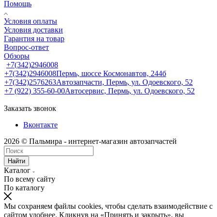
Помощь
Условия оплаты
Условия доставки
Гарантия на товар
Вопрос-ответ
Обзоры
+7(342)2946008
+7(342)2946008
Пермь, шоссе Космонавтов, 244б
+7(342)2576263
Автозапчасти, Пермь, ул. Одоевского, 52
+7 (922) 355-60-00
Автосервис, Пермь, ул. Одоевского, 52
Заказать звонок
Вконтакте
2026 © Пальмира - интернет-магазин автозапчастей
Найти
Каталог
По всему сайту
По каталогу
Мы сохраняем файлы cookies, чтобы сделать взаимодействие с
сайтом удобнее. Кликнув на «Принять и закрыть», вы