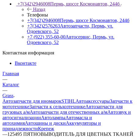
+7(342)2946008
Пермь, шоссе Космонавтов, 244б
Назад
Телефоны
+7(342)2946008
Пермь, шоссе Космонавтов, 244б
+7(342)2576263
Автозапчасти, Пермь, ул.
Одоевского, 52
+7 (922) 355-60-00
Автосервис, Пермь, ул.
Одоевского, 52
Контактная информация
Вконтакте
Главная
—
Каталог
—
Grass
Автозапчасти для иномарок
STIHL
Автоаксессуары
Запчасти к
мототехнике
Запчасти к сельхозтехнике
Автозапчасти для
грузовых а/м
Автозапчасти для отечественных а/м
Автозвук и
автосигнализации
Автолампы
Автомасла и
автохимия
Автошины и диски
Аккумуляторы и
принадлежности
Крепеж
—
125495 ПЯТНОВЫВОДИТЕЛЬ ДЛЯ ЦВЕТНЫХ ТКАНЕЙ