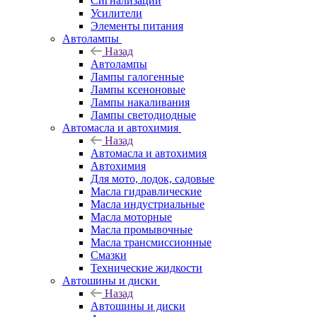
Сигнализации
Усилители
Элементы питания
Автолампы
Назад
Автолампы
Лампы галогенные
Лампы ксеноновые
Лампы накаливания
Лампы светодиодные
Автомасла и автохимия
Назад
Автомасла и автохимия
Автохимия
Для мото, лодок, садовые
Масла гидравлические
Масла индустриальные
Масла моторные
Масла промывочные
Масла трансмиссионные
Смазки
Технические жидкости
Автошины и диски
Назад
Автошины и диски