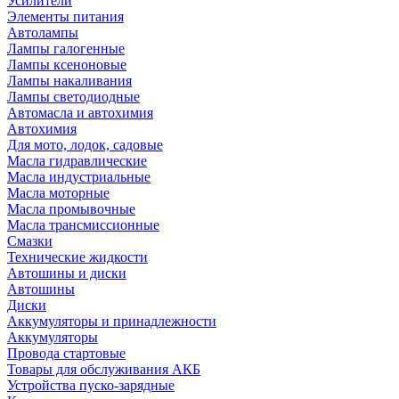
Усилители
Элементы питания
Автолампы
Лампы галогенные
Лампы ксеноновые
Лампы накаливания
Лампы светодиодные
Автомасла и автохимия
Автохимия
Для мото, лодок, садовые
Масла гидравлические
Масла индустриальные
Масла моторные
Масла промывочные
Масла трансмиссионные
Смазки
Технические жидкости
Автошины и диски
Автошины
Диски
Аккумуляторы и принадлежности
Аккумуляторы
Провода стартовые
Товары для обслуживания АКБ
Устройства пуско-зарядные