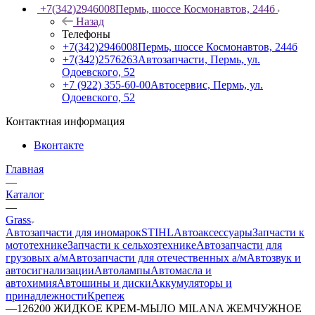
+7(342)2946008
Пермь, шоссе Космонавтов, 244б
Назад
Телефоны
+7(342)2946008
Пермь, шоссе Космонавтов, 244б
+7(342)2576263
Автозапчасти, Пермь, ул.
Одоевского, 52
+7 (922) 355-60-00
Автосервис, Пермь, ул.
Одоевского, 52
Контактная информация
Вконтакте
Главная
—
Каталог
—
Grass
Автозапчасти для иномарок
STIHL
Автоаксессуары
Запчасти к
мототехнике
Запчасти к сельхозтехнике
Автозапчасти для
грузовых а/м
Автозапчасти для отечественных а/м
Автозвук и
автосигнализации
Автолампы
Автомасла и
автохимия
Автошины и диски
Аккумуляторы и
принадлежности
Крепеж
—
126200 ЖИДКОЕ КРЕМ-МЫЛО MILANA ЖЕМЧУЖНОЕ