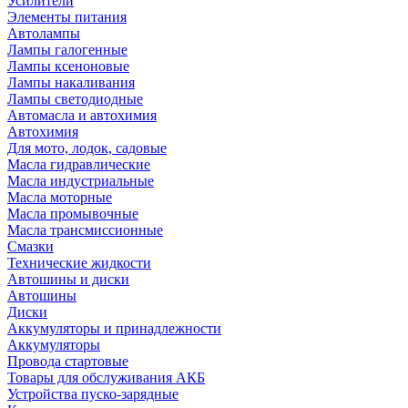
Усилители
Элементы питания
Автолампы
Лампы галогенные
Лампы ксеноновые
Лампы накаливания
Лампы светодиодные
Автомасла и автохимия
Автохимия
Для мото, лодок, садовые
Масла гидравлические
Масла индустриальные
Масла моторные
Масла промывочные
Масла трансмиссионные
Смазки
Технические жидкости
Автошины и диски
Автошины
Диски
Аккумуляторы и принадлежности
Аккумуляторы
Провода стартовые
Товары для обслуживания АКБ
Устройства пуско-зарядные