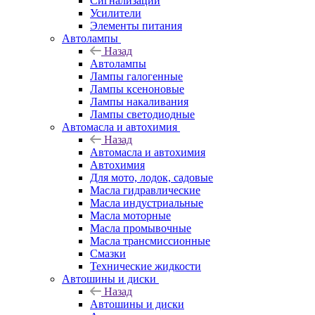
Сигнализации
Усилители
Элементы питания
Автолампы
Назад
Автолампы
Лампы галогенные
Лампы ксеноновые
Лампы накаливания
Лампы светодиодные
Автомасла и автохимия
Назад
Автомасла и автохимия
Автохимия
Для мото, лодок, садовые
Масла гидравлические
Масла индустриальные
Масла моторные
Масла промывочные
Масла трансмиссионные
Смазки
Технические жидкости
Автошины и диски
Назад
Автошины и диски