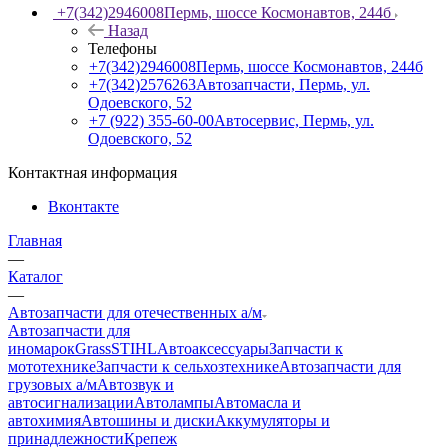
+7(342)2946008
Пермь, шоссе Космонавтов, 244б
Назад
Телефоны
+7(342)2946008
Пермь, шоссе Космонавтов, 244б
+7(342)2576263
Автозапчасти, Пермь, ул.
Одоевского, 52
+7 (922) 355-60-00
Автосервис, Пермь, ул.
Одоевского, 52
Контактная информация
Вконтакте
Главная
—
Каталог
—
Автозапчасти для отечественных а/м
Автозапчасти для
иномарок
Grass
STIHL
Автоаксессуары
Запчасти к
мототехнике
Запчасти к сельхозтехнике
Автозапчасти для
грузовых а/м
Автозвук и
автосигнализации
Автолампы
Автомасла и
автохимия
Автошины и диски
Аккумуляторы и
принадлежности
Крепеж