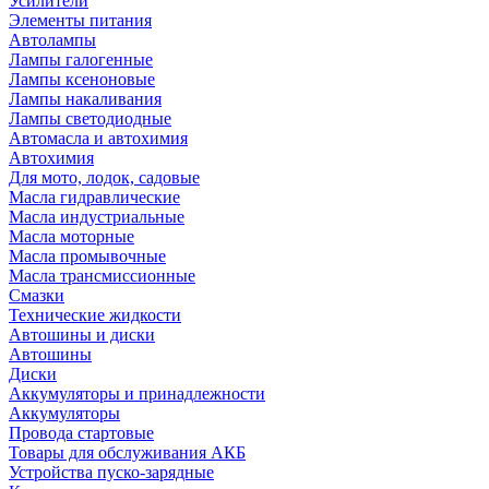
Усилители
Элементы питания
Автолампы
Лампы галогенные
Лампы ксеноновые
Лампы накаливания
Лампы светодиодные
Автомасла и автохимия
Автохимия
Для мото, лодок, садовые
Масла гидравлические
Масла индустриальные
Масла моторные
Масла промывочные
Масла трансмиссионные
Смазки
Технические жидкости
Автошины и диски
Автошины
Диски
Аккумуляторы и принадлежности
Аккумуляторы
Провода стартовые
Товары для обслуживания АКБ
Устройства пуско-зарядные