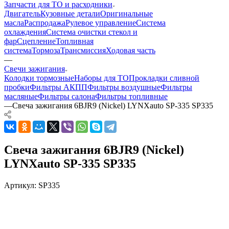
Запчасти для ТО и расходники
Двигатель
Кузовные детали
Оригинальные
масла
Распродажа
Рулевое управление
Система
охлаждения
Система очистки стекол и
фар
Сцепление
Топливная
система
Тормоза
Трансмиссия
Ходовая часть
—
Свечи зажигания
Колодки тормозные
Наборы для ТО
Прокладки сливной
пробки
Фильтры АКПП
Фильтры воздушные
Фильтры
масляные
Фильтры салона
Фильтры топливные
—
Свеча зажигания 6BJR9 (Nickel) LYNXauto SP-335 SP335
Свеча зажигания 6BJR9 (Nickel)
LYNXauto SP-335 SP335
Артикул:
SP335