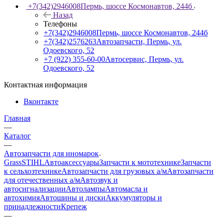
+7(342)2946008
Пермь, шоссе Космонавтов, 244б
Назад
Телефоны
+7(342)2946008
Пермь, шоссе Космонавтов, 244б
+7(342)2576263
Автозапчасти, Пермь, ул.
Одоевского, 52
+7 (922) 355-60-00
Автосервис, Пермь, ул.
Одоевского, 52
Контактная информация
Вконтакте
Главная
—
Каталог
—
Автозапчасти для иномарок
Grass
STIHL
Автоаксессуары
Запчасти к мототехнике
Запчасти
к сельхозтехнике
Автозапчасти для грузовых а/м
Автозапчасти
для отечественных а/м
Автозвук и
автосигнализации
Автолампы
Автомасла и
автохимия
Автошины и диски
Аккумуляторы и
принадлежности
Крепеж
—