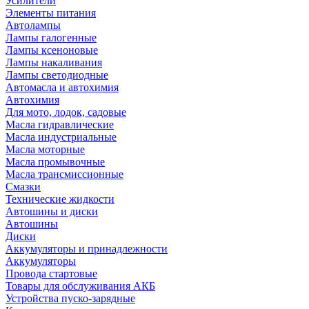
Усилители
Элементы питания
Автолампы
Лампы галогенные
Лампы ксеноновые
Лампы накаливания
Лампы светодиодные
Автомасла и автохимия
Автохимия
Для мото, лодок, садовые
Масла гидравлические
Масла индустриальные
Масла моторные
Масла промывочные
Масла трансмиссионные
Смазки
Технические жидкости
Автошины и диски
Автошины
Диски
Аккумуляторы и принадлежности
Аккумуляторы
Провода стартовые
Товары для обслуживания АКБ
Устройства пуско-зарядные