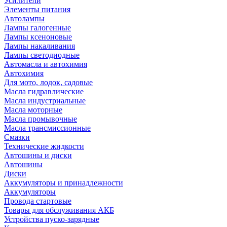
Усилители
Элементы питания
Автолампы
Лампы галогенные
Лампы ксеноновые
Лампы накаливания
Лампы светодиодные
Автомасла и автохимия
Автохимия
Для мото, лодок, садовые
Масла гидравлические
Масла индустриальные
Масла моторные
Масла промывочные
Масла трансмиссионные
Смазки
Технические жидкости
Автошины и диски
Автошины
Диски
Аккумуляторы и принадлежности
Аккумуляторы
Провода стартовые
Товары для обслуживания АКБ
Устройства пуско-зарядные