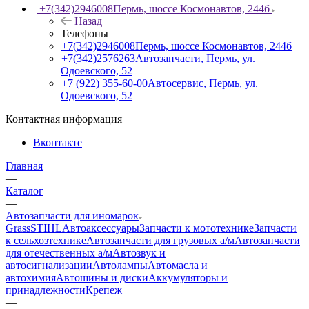
+7(342)2946008
Пермь, шоссе Космонавтов, 244б
Назад
Телефоны
+7(342)2946008
Пермь, шоссе Космонавтов, 244б
+7(342)2576263
Автозапчасти, Пермь, ул.
Одоевского, 52
+7 (922) 355-60-00
Автосервис, Пермь, ул.
Одоевского, 52
Контактная информация
Вконтакте
Главная
—
Каталог
—
Автозапчасти для иномарок
Grass
STIHL
Автоаксессуары
Запчасти к мототехнике
Запчасти
к сельхозтехнике
Автозапчасти для грузовых а/м
Автозапчасти
для отечественных а/м
Автозвук и
автосигнализации
Автолампы
Автомасла и
автохимия
Автошины и диски
Аккумуляторы и
принадлежности
Крепеж
—