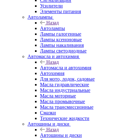
Сигнализации
Усилители
Элементы питания
Автолампы
Назад
Автолампы
Лампы галогенные
Лампы ксеноновые
Лампы накаливания
Лампы светодиодные
Автомасла и автохимия
Назад
Автомасла и автохимия
Автохимия
Для мото, лодок, садовые
Масла гидравлические
Масла индустриальные
Масла моторные
Масла промывочные
Масла трансмиссионные
Смазки
Технические жидкости
Автошины и диски
Назад
Автошины и диски