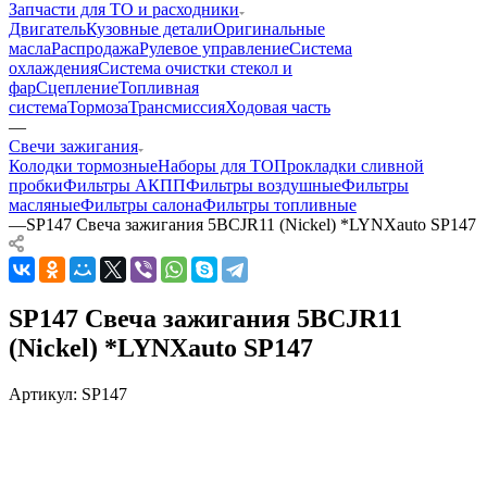
Запчасти для ТО и расходники
Двигатель
Кузовные детали
Оригинальные
масла
Распродажа
Рулевое управление
Система
охлаждения
Система очистки стекол и
фар
Сцепление
Топливная
система
Тормоза
Трансмиссия
Ходовая часть
—
Свечи зажигания
Колодки тормозные
Наборы для ТО
Прокладки сливной
пробки
Фильтры АКПП
Фильтры воздушные
Фильтры
масляные
Фильтры салона
Фильтры топливные
—
SP147 Свеча зажигания 5BCJR11 (Nickel) *LYNXauto SP147
SP147 Свеча зажигания 5BCJR11
(Nickel) *LYNXauto SP147
Артикул:
SP147