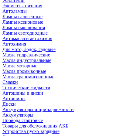
Усилители
Элементы питания
Автолампы
Лампы галогенные
Лампы ксеноновые
Лампы накаливания
Лампы светодиодные
Автомасла и автохимия
Автохимия
Для мото, лодок, садовые
Масла гидравлические
Масла индустриальные
Масла моторные
Масла промывочные
Масла трансмиссионные
Смазки
Технические жидкости
Автошины и диски
Автошины
Диски
Аккумуляторы и принадлежности
Аккумуляторы
Провода стартовые
Товары для обслуживания АКБ
Устройства пуско-зарядные