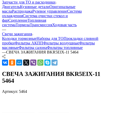
Запчасти для ТО и расходники
Двигатель
Кузовные детали
Оригинальные
масла
Распродажа
Рулевое управление
Система
охлаждения
Система очистки стекол и
фар
Сцепление
Топливная
система
Тормоза
Трансмиссия
Ходовая часть
—
Свечи зажигания
Колодки тормозные
Наборы для ТО
Прокладки сливной
пробки
Фильтры АКПП
Фильтры воздушные
Фильтры
масляные
Фильтры салона
Фильтры топливные
—
СВЕЧА ЗАЖИГАНИЯ BKR5EIX-11 5464
СВЕЧА ЗАЖИГАНИЯ BKR5EIX-11
5464
Артикул:
5464