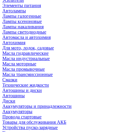
Усилители
Элементы питания
Автолампы
Лампы галогенные
Лампы ксеноновые
Лампы накаливания
Лампы светодиодные
Автомасла и автохимия
Автохимия
Для мото, лодок, садовые
Масла гидравлические
Масла индустриальные
Масла моторные
Масла промывочные
Масла трансмиссионные
Смазки
Технические жидкости
Автошины и диски
Автошины
Диски
Аккумуляторы и принадлежности
Аккумуляторы
Провода стартовые
Товары для обслуживания АКБ
Устройства пуско-зарядные