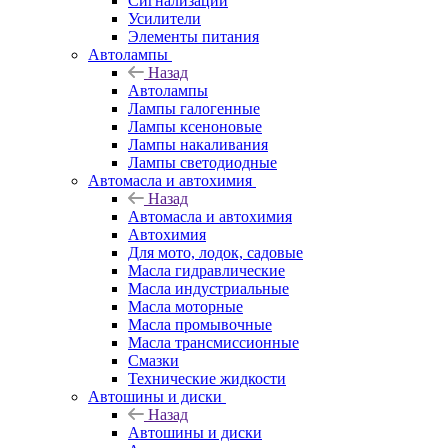
Сигнализации
Усилители
Элементы питания
Автолампы
Назад
Автолампы
Лампы галогенные
Лампы ксеноновые
Лампы накаливания
Лампы светодиодные
Автомасла и автохимия
Назад
Автомасла и автохимия
Автохимия
Для мото, лодок, садовые
Масла гидравлические
Масла индустриальные
Масла моторные
Масла промывочные
Масла трансмиссионные
Смазки
Технические жидкости
Автошины и диски
Назад
Автошины и диски