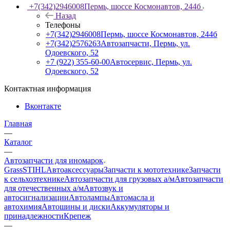
+7(342)2946008
Пермь, шоссе Космонавтов, 244б
Назад
Телефоны
+7(342)2946008
Пермь, шоссе Космонавтов, 244б
+7(342)2576263
Автозапчасти, Пермь, ул.
Одоевского, 52
+7 (922) 355-60-00
Автосервис, Пермь, ул.
Одоевского, 52
Контактная информация
Вконтакте
Главная
—
Каталог
—
Автозапчасти для иномарок
Grass
STIHL
Автоаксессуары
Запчасти к мототехнике
Запчасти
к сельхозтехнике
Автозапчасти для грузовых а/м
Автозапчасти
для отечественных а/м
Автозвук и
автосигнализации
Автолампы
Автомасла и
автохимия
Автошины и диски
Аккумуляторы и
принадлежности
Крепеж
—