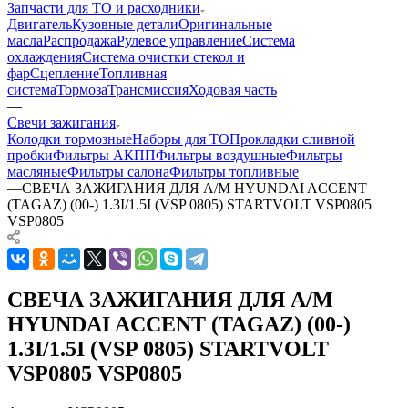
Запчасти для ТО и расходники
Двигатель
Кузовные детали
Оригинальные
масла
Распродажа
Рулевое управление
Система
охлаждения
Система очистки стекол и
фар
Сцепление
Топливная
система
Тормоза
Трансмиссия
Ходовая часть
—
Свечи зажигания
Колодки тормозные
Наборы для ТО
Прокладки сливной
пробки
Фильтры АКПП
Фильтры воздушные
Фильтры
масляные
Фильтры салона
Фильтры топливные
—
СВЕЧА ЗАЖИГАНИЯ ДЛЯ А/М HYUNDAI ACCENT
(TAGAZ) (00-) 1.3I/1.5I (VSP 0805) STARTVOLT VSP0805
VSP0805
СВЕЧА ЗАЖИГАНИЯ ДЛЯ А/М
HYUNDAI ACCENT (TAGAZ) (00-)
1.3I/1.5I (VSP 0805) STARTVOLT
VSP0805 VSP0805