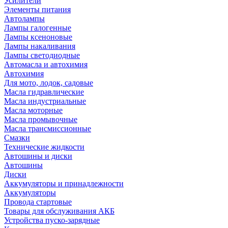
Усилители
Элементы питания
Автолампы
Лампы галогенные
Лампы ксеноновые
Лампы накаливания
Лампы светодиодные
Автомасла и автохимия
Автохимия
Для мото, лодок, садовые
Масла гидравлические
Масла индустриальные
Масла моторные
Масла промывочные
Масла трансмиссионные
Смазки
Технические жидкости
Автошины и диски
Автошины
Диски
Аккумуляторы и принадлежности
Аккумуляторы
Провода стартовые
Товары для обслуживания АКБ
Устройства пуско-зарядные