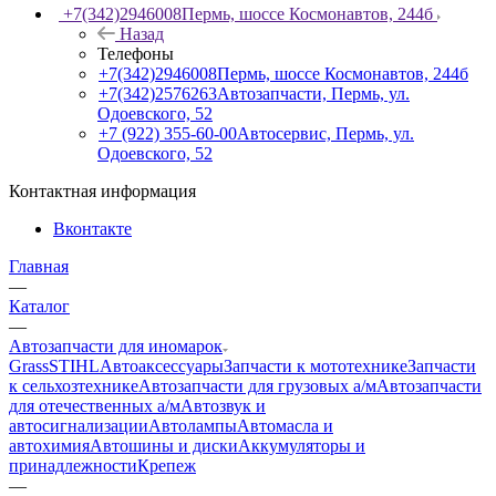
+7(342)2946008
Пермь, шоссе Космонавтов, 244б
Назад
Телефоны
+7(342)2946008
Пермь, шоссе Космонавтов, 244б
+7(342)2576263
Автозапчасти, Пермь, ул.
Одоевского, 52
+7 (922) 355-60-00
Автосервис, Пермь, ул.
Одоевского, 52
Контактная информация
Вконтакте
Главная
—
Каталог
—
Автозапчасти для иномарок
Grass
STIHL
Автоаксессуары
Запчасти к мототехнике
Запчасти
к сельхозтехнике
Автозапчасти для грузовых а/м
Автозапчасти
для отечественных а/м
Автозвук и
автосигнализации
Автолампы
Автомасла и
автохимия
Автошины и диски
Аккумуляторы и
принадлежности
Крепеж
—