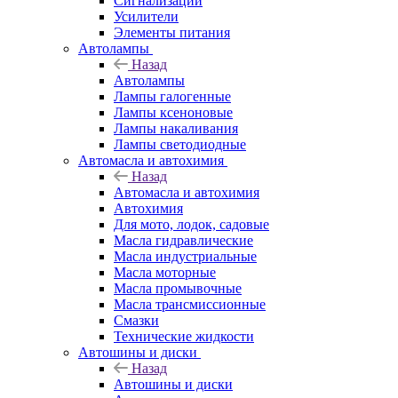
Сигнализации
Усилители
Элементы питания
Автолампы
Назад
Автолампы
Лампы галогенные
Лампы ксеноновые
Лампы накаливания
Лампы светодиодные
Автомасла и автохимия
Назад
Автомасла и автохимия
Автохимия
Для мото, лодок, садовые
Масла гидравлические
Масла индустриальные
Масла моторные
Масла промывочные
Масла трансмиссионные
Смазки
Технические жидкости
Автошины и диски
Назад
Автошины и диски