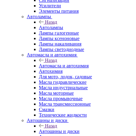
Сигнализации
Усилители
Элементы питания
Автолампы
Назад
Автолампы
Лампы галогенные
Лампы ксеноновые
Лампы накаливания
Лампы светодиодные
Автомасла и автохимия
Назад
Автомасла и автохимия
Автохимия
Для мото, лодок, садовые
Масла гидравлические
Масла индустриальные
Масла моторные
Масла промывочные
Масла трансмиссионные
Смазки
Технические жидкости
Автошины и диски
Назад
Автошины и диски