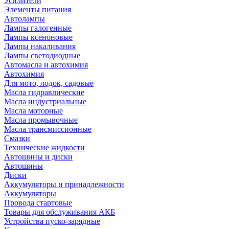
Усилители
Элементы питания
Автолампы
Лампы галогенные
Лампы ксеноновые
Лампы накаливания
Лампы светодиодные
Автомасла и автохимия
Автохимия
Для мото, лодок, садовые
Масла гидравлические
Масла индустриальные
Масла моторные
Масла промывочные
Масла трансмиссионные
Смазки
Технические жидкости
Автошины и диски
Автошины
Диски
Аккумуляторы и принадлежности
Аккумуляторы
Провода стартовые
Товары для обслуживания АКБ
Устройства пуско-зарядные