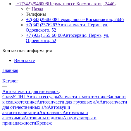
+7(342)2946008
Пермь, шоссе Космонавтов, 244б
Назад
Телефоны
+7(342)2946008
Пермь, шоссе Космонавтов, 244б
+7(342)2576263
Автозапчасти, Пермь, ул.
Одоевского, 52
+7 (922) 355-60-00
Автосервис, Пермь, ул.
Одоевского, 52
Контактная информация
Вконтакте
Главная
—
Каталог
—
Автозапчасти для иномарок
Grass
STIHL
Автоаксессуары
Запчасти к мототехнике
Запчасти
к сельхозтехнике
Автозапчасти для грузовых а/м
Автозапчасти
для отечественных а/м
Автозвук и
автосигнализации
Автолампы
Автомасла и
автохимия
Автошины и диски
Аккумуляторы и
принадлежности
Крепеж
—