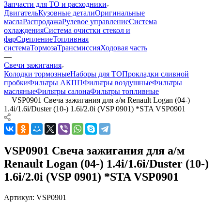
Запчасти для ТО и расходники
Двигатель
Кузовные детали
Оригинальные
масла
Распродажа
Рулевое управление
Система
охлаждения
Система очистки стекол и
фар
Сцепление
Топливная
система
Тормоза
Трансмиссия
Ходовая часть
—
Свечи зажигания
Колодки тормозные
Наборы для ТО
Прокладки сливной
пробки
Фильтры АКПП
Фильтры воздушные
Фильтры
масляные
Фильтры салона
Фильтры топливные
—
VSP0901 Свеча зажигания для а/м Renault Logan (04-)
1.4i/1.6i/Duster (10-) 1.6i/2.0i (VSP 0901) *STA VSP0901
VSP0901 Свеча зажигания для а/м
Renault Logan (04-) 1.4i/1.6i/Duster (10-)
1.6i/2.0i (VSP 0901) *STA VSP0901
Артикул:
VSP0901