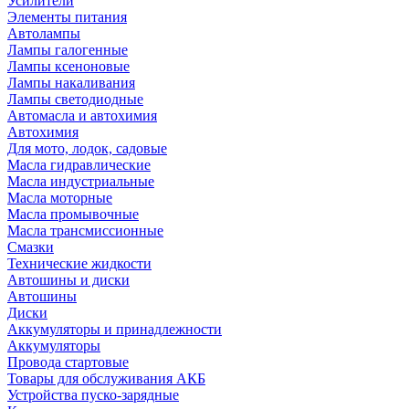
Усилители
Элементы питания
Автолампы
Лампы галогенные
Лампы ксеноновые
Лампы накаливания
Лампы светодиодные
Автомасла и автохимия
Автохимия
Для мото, лодок, садовые
Масла гидравлические
Масла индустриальные
Масла моторные
Масла промывочные
Масла трансмиссионные
Смазки
Технические жидкости
Автошины и диски
Автошины
Диски
Аккумуляторы и принадлежности
Аккумуляторы
Провода стартовые
Товары для обслуживания АКБ
Устройства пуско-зарядные