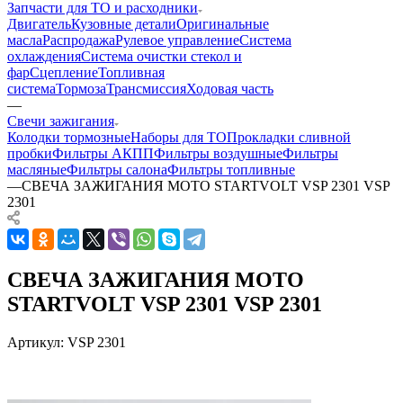
Запчасти для ТО и расходники
Двигатель
Кузовные детали
Оригинальные
масла
Распродажа
Рулевое управление
Система
охлаждения
Система очистки стекол и
фар
Сцепление
Топливная
система
Тормоза
Трансмиссия
Ходовая часть
—
Свечи зажигания
Колодки тормозные
Наборы для ТО
Прокладки сливной
пробки
Фильтры АКПП
Фильтры воздушные
Фильтры
масляные
Фильтры салона
Фильтры топливные
—
СВЕЧА ЗАЖИГАНИЯ МОТО STARTVOLT VSP 2301 VSP
2301
СВЕЧА ЗАЖИГАНИЯ МОТО
STARTVOLT VSP 2301 VSP 2301
Артикул:
VSP 2301