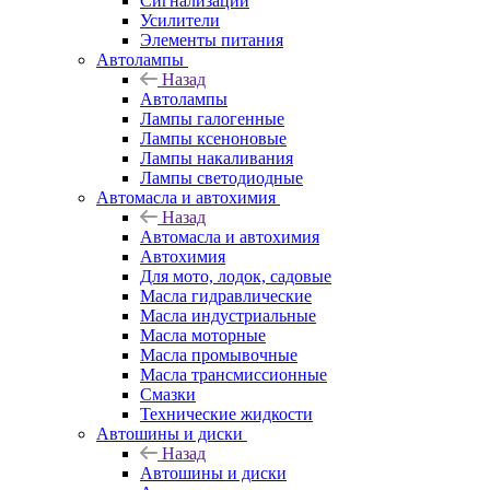
Сигнализации
Усилители
Элементы питания
Автолампы
Назад
Автолампы
Лампы галогенные
Лампы ксеноновые
Лампы накаливания
Лампы светодиодные
Автомасла и автохимия
Назад
Автомасла и автохимия
Автохимия
Для мото, лодок, садовые
Масла гидравлические
Масла индустриальные
Масла моторные
Масла промывочные
Масла трансмиссионные
Смазки
Технические жидкости
Автошины и диски
Назад
Автошины и диски