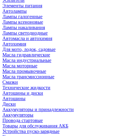
Усилители
Элементы питания
Автолампы
Лампы галогенные
Лампы ксеноновые
Лампы накаливания
Лампы светодиодные
Автомасла и автохимия
Автохимия
Для мото, лодок, садовые
Масла гидравлические
Масла индустриальные
Масла моторные
Масла промывочные
Масла трансмиссионные
Смазки
Технические жидкости
Автошины и диски
Автошины
Диски
Аккумуляторы и принадлежности
Аккумуляторы
Провода стартовые
Товары для обслуживания АКБ
Устройства пуско-зарядные