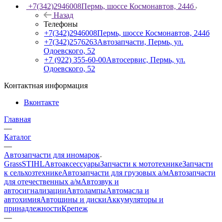
+7(342)2946008
Пермь, шоссе Космонавтов, 244б
Назад
Телефоны
+7(342)2946008
Пермь, шоссе Космонавтов, 244б
+7(342)2576263
Автозапчасти, Пермь, ул.
Одоевского, 52
+7 (922) 355-60-00
Автосервис, Пермь, ул.
Одоевского, 52
Контактная информация
Вконтакте
Главная
—
Каталог
—
Автозапчасти для иномарок
Grass
STIHL
Автоаксессуары
Запчасти к мототехнике
Запчасти
к сельхозтехнике
Автозапчасти для грузовых а/м
Автозапчасти
для отечественных а/м
Автозвук и
автосигнализации
Автолампы
Автомасла и
автохимия
Автошины и диски
Аккумуляторы и
принадлежности
Крепеж
—