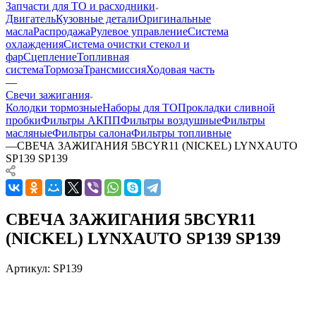
Запчасти для ТО и расходники
Двигатель
Кузовные детали
Оригинальные
масла
Распродажа
Рулевое управление
Система
охлаждения
Система очистки стекол и
фар
Сцепление
Топливная
система
Тормоза
Трансмиссия
Ходовая часть
—
Свечи зажигания
Колодки тормозные
Наборы для ТО
Прокладки сливной
пробки
Фильтры АКПП
Фильтры воздушные
Фильтры
масляные
Фильтры салона
Фильтры топливные
—
СВЕЧА ЗАЖИГАНИЯ 5BCYR11 (NICKEL) LYNXAUTO
SP139 SP139
СВЕЧА ЗАЖИГАНИЯ 5BCYR11
(NICKEL) LYNXAUTO SP139 SP139
Артикул:
SP139