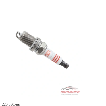
220
руб.
/шт