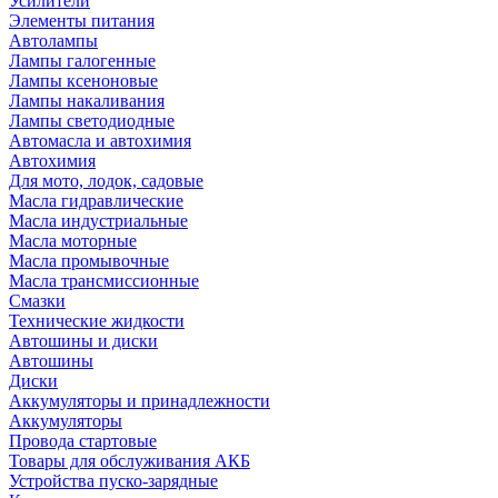
Усилители
Элементы питания
Автолампы
Лампы галогенные
Лампы ксеноновые
Лампы накаливания
Лампы светодиодные
Автомасла и автохимия
Автохимия
Для мото, лодок, садовые
Масла гидравлические
Масла индустриальные
Масла моторные
Масла промывочные
Масла трансмиссионные
Смазки
Технические жидкости
Автошины и диски
Автошины
Диски
Аккумуляторы и принадлежности
Аккумуляторы
Провода стартовые
Товары для обслуживания АКБ
Устройства пуско-зарядные