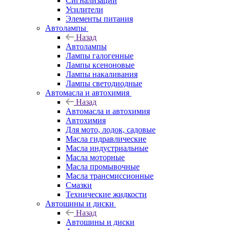
Сигнализации
Усилители
Элементы питания
Автолампы
Назад
Автолампы
Лампы галогенные
Лампы ксеноновые
Лампы накаливания
Лампы светодиодные
Автомасла и автохимия
Назад
Автомасла и автохимия
Автохимия
Для мото, лодок, садовые
Масла гидравлические
Масла индустриальные
Масла моторные
Масла промывочные
Масла трансмиссионные
Смазки
Технические жидкости
Автошины и диски
Назад
Автошины и диски