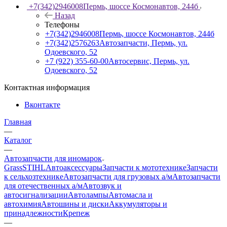
+7(342)2946008
Пермь, шоссе Космонавтов, 244б
Назад
Телефоны
+7(342)2946008
Пермь, шоссе Космонавтов, 244б
+7(342)2576263
Автозапчасти, Пермь, ул.
Одоевского, 52
+7 (922) 355-60-00
Автосервис, Пермь, ул.
Одоевского, 52
Контактная информация
Вконтакте
Главная
—
Каталог
—
Автозапчасти для иномарок
Grass
STIHL
Автоаксессуары
Запчасти к мототехнике
Запчасти
к сельхозтехнике
Автозапчасти для грузовых а/м
Автозапчасти
для отечественных а/м
Автозвук и
автосигнализации
Автолампы
Автомасла и
автохимия
Автошины и диски
Аккумуляторы и
принадлежности
Крепеж
—