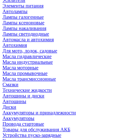
Усилители
Элементы питания
Автолампы
Лампы галогенные
Лампы ксеноновые
Лампы накаливания
Лампы светодиодные
Автомасла и автохимия
Автохимия
Для мото, лодок, садовые
Масла гидравлические
Масла индустриальные
Масла моторные
Масла промывочные
Масла трансмиссионные
Смазки
Технические жидкости
Автошины и диски
Автошины
Диски
Аккумуляторы и принадлежности
Аккумуляторы
Провода стартовые
Товары для обслуживания АКБ
Устройства пуско-зарядные