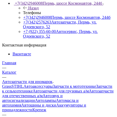
+7(342)2946008
Пермь, шоссе Космонавтов, 244б
Назад
Телефоны
+7(342)2946008
Пермь, шоссе Космонавтов, 244б
+7(342)2576263
Автозапчасти, Пермь, ул.
Одоевского, 52
+7 (922) 355-60-00
Автосервис, Пермь, ул.
Одоевского, 52
Контактная информация
Вконтакте
Главная
—
Каталог
—
Автозапчасти для иномарок
Grass
STIHL
Автоаксессуары
Запчасти к мототехнике
Запчасти
к сельхозтехнике
Автозапчасти для грузовых а/м
Автозапчасти
для отечественных а/м
Автозвук и
автосигнализации
Автолампы
Автомасла и
автохимия
Автошины и диски
Аккумуляторы и
принадлежности
Крепеж
—