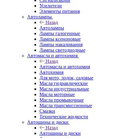
Сигнализации
Усилители
Элементы питания
Автолампы
Назад
Автолампы
Лампы галогенные
Лампы ксеноновые
Лампы накаливания
Лампы светодиодные
Автомасла и автохимия
Назад
Автомасла и автохимия
Автохимия
Для мото, лодок, садовые
Масла гидравлические
Масла индустриальные
Масла моторные
Масла промывочные
Масла трансмиссионные
Смазки
Технические жидкости
Автошины и диски
Назад
Автошины и диски