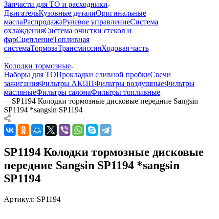
Запчасти для ТО и расходники
Двигатель
Кузовные детали
Оригинальные
масла
Распродажа
Рулевое управление
Система
охлаждения
Система очистки стекол и
фар
Сцепление
Топливная
система
Тормоза
Трансмиссия
Ходовая часть
—
Колодки тормозные
Наборы для ТО
Прокладки сливной пробки
Свечи
зажигания
Фильтры АКПП
Фильтры воздушные
Фильтры
масляные
Фильтры салона
Фильтры топливные
—
SP1194 Колодки тормозные дисковые передние Sangsin
SP1194 *sangsin SP1194
SP1194 Колодки тормозные дисковые
передние Sangsin SP1194 *sangsin
SP1194
Артикул:
SP1194