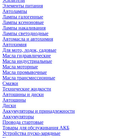
Усилители
Элементы питания
Автолампы
Лампы галогенные
Лампы ксеноновые
Лампы накаливания
Лампы светодиодные
Автомасла и автохимия
Автохимия
Для мото, лодок, садовые
Масла гидравлические
Масла индустриальные
Масла моторные
Масла промывочные
Масла трансмиссионные
Смазки
Технические жидкости
Автошины и диски
Автошины
Диски
Аккумуляторы и принадлежности
Аккумуляторы
Провода стартовые
Товары для обслуживания АКБ
Устройства пуско-зарядные