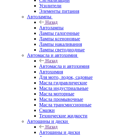
Сигнализации
Усилители
Элементы питания
Автолампы
Назад
Автолампы
Лампы галогенные
Лампы ксеноновые
Лампы накаливания
Лампы светодиодные
Автомасла и автохимия
Назад
Автомасла и автохимия
Автохимия
Для мото, лодок, садовые
Масла гидравлические
Масла индустриальные
Масла моторные
Масла промывочные
Масла трансмиссионные
Смазки
Технические жидкости
Автошины и диски
Назад
Автошины и диски