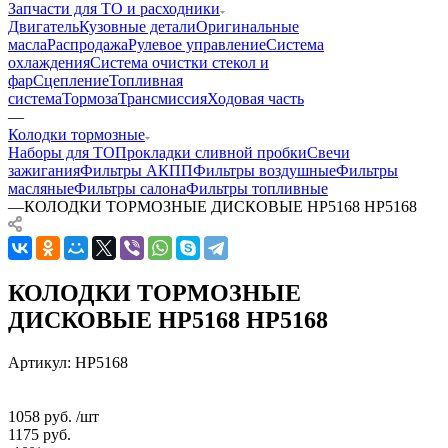
Запчасти для ТО и расходники
Двигатель
Кузовные детали
Оригинальные
масла
Распродажа
Рулевое управление
Система
охлаждения
Система очистки стекол и
фар
Сцепление
Топливная
система
Тормоза
Трансмиссия
Ходовая часть
—
Колодки тормозные
Наборы для ТО
Прокладки сливной пробки
Свечи
зажигания
Фильтры АКПП
Фильтры воздушные
Фильтры
масляные
Фильтры салона
Фильтры топливные
—
КОЛОДКИ ТОРМОЗНЫЕ ДИСКОВЫЕ HP5168 HP5168
КОЛОДКИ ТОРМОЗНЫЕ
ДИСКОВЫЕ HP5168 HP5168
Артикул:
HP5168
1058
руб.
/шт
1175
руб.