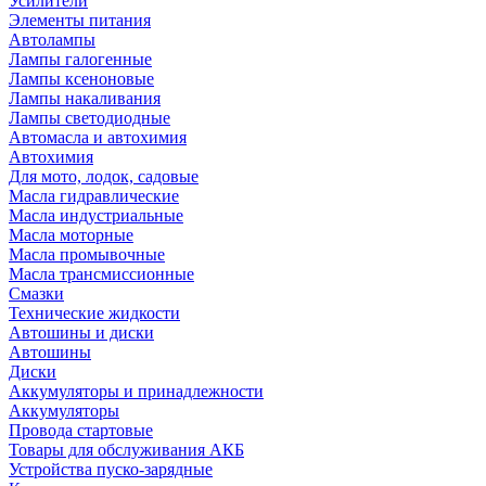
Усилители
Элементы питания
Автолампы
Лампы галогенные
Лампы ксеноновые
Лампы накаливания
Лампы светодиодные
Автомасла и автохимия
Автохимия
Для мото, лодок, садовые
Масла гидравлические
Масла индустриальные
Масла моторные
Масла промывочные
Масла трансмиссионные
Смазки
Технические жидкости
Автошины и диски
Автошины
Диски
Аккумуляторы и принадлежности
Аккумуляторы
Провода стартовые
Товары для обслуживания АКБ
Устройства пуско-зарядные