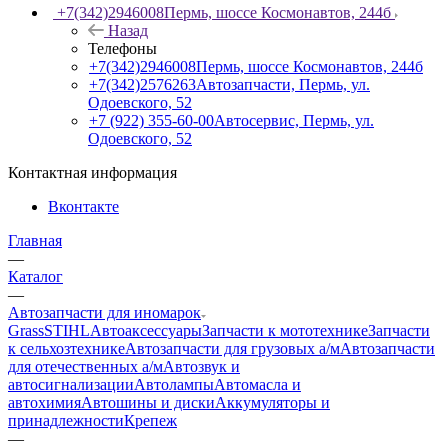
+7(342)2946008
Пермь, шоссе Космонавтов, 244б
Назад
Телефоны
+7(342)2946008
Пермь, шоссе Космонавтов, 244б
+7(342)2576263
Автозапчасти, Пермь, ул.
Одоевского, 52
+7 (922) 355-60-00
Автосервис, Пермь, ул.
Одоевского, 52
Контактная информация
Вконтакте
Главная
—
Каталог
—
Автозапчасти для иномарок
Grass
STIHL
Автоаксессуары
Запчасти к мототехнике
Запчасти
к сельхозтехнике
Автозапчасти для грузовых а/м
Автозапчасти
для отечественных а/м
Автозвук и
автосигнализации
Автолампы
Автомасла и
автохимия
Автошины и диски
Аккумуляторы и
принадлежности
Крепеж
—