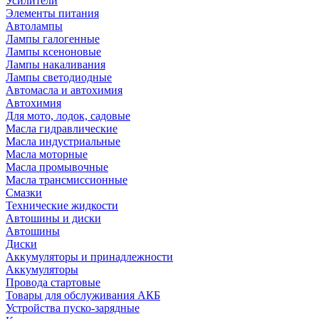
Усилители
Элементы питания
Автолампы
Лампы галогенные
Лампы ксеноновые
Лампы накаливания
Лампы светодиодные
Автомасла и автохимия
Автохимия
Для мото, лодок, садовые
Масла гидравлические
Масла индустриальные
Масла моторные
Масла промывочные
Масла трансмиссионные
Смазки
Технические жидкости
Автошины и диски
Автошины
Диски
Аккумуляторы и принадлежности
Аккумуляторы
Провода стартовые
Товары для обслуживания АКБ
Устройства пуско-зарядные