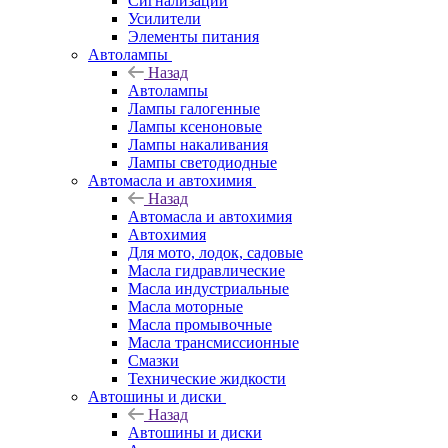
Сигнализации
Усилители
Элементы питания
Автолампы
Назад
Автолампы
Лампы галогенные
Лампы ксеноновые
Лампы накаливания
Лампы светодиодные
Автомасла и автохимия
Назад
Автомасла и автохимия
Автохимия
Для мото, лодок, садовые
Масла гидравлические
Масла индустриальные
Масла моторные
Масла промывочные
Масла трансмиссионные
Смазки
Технические жидкости
Автошины и диски
Назад
Автошины и диски