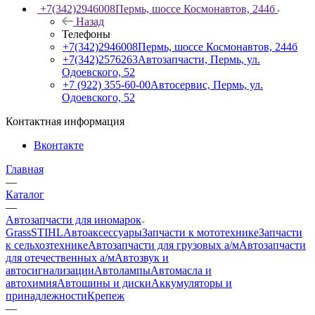
+7(342)2946008
Пермь, шоссе Космонавтов, 244б
Назад
Телефоны
+7(342)2946008
Пермь, шоссе Космонавтов, 244б
+7(342)2576263
Автозапчасти, Пермь, ул.
Одоевского, 52
+7 (922) 355-60-00
Автосервис, Пермь, ул.
Одоевского, 52
Контактная информация
Вконтакте
Главная
—
Каталог
—
Автозапчасти для иномарок
Grass
STIHL
Автоаксессуары
Запчасти к мототехнике
Запчасти
к сельхозтехнике
Автозапчасти для грузовых а/м
Автозапчасти
для отечественных а/м
Автозвук и
автосигнализации
Автолампы
Автомасла и
автохимия
Автошины и диски
Аккумуляторы и
принадлежности
Крепеж
—