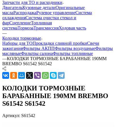
Запчасти для ТО и расходники
Двигатель
Кузовные детали
Оригинальные
масла
Распродажа
Рулевое управление
Система
охлаждения
Система очистки стекол и
фар
Сцепление
Топливная
система
Тормоза
Трансмиссия
Ходовая часть
—
Колодки тормозные
Наборы для ТО
Прокладки сливной пробки
Свечи
зажигания
Фильтры АКПП
Фильтры воздушные
Фильтры
масляные
Фильтры салона
Фильтры топливные
—
КОЛОДКИ ТОРМОЗНЫЕ БАРАБАННЫЕ 190ММ
BREMBO S61542 S61542
КОЛОДКИ ТОРМОЗНЫЕ
БАРАБАННЫЕ 190ММ BREMBO
S61542 S61542
Артикул:
S61542