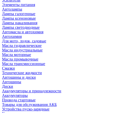
Усилители
Элементы питания
Автолампы
Лампы галогенные
Лампы ксеноновые
Лампы накаливания
Лампы светодиодные
Автомасла и автохимия
Автохимия
Для мото, лодок, садовые
Масла гидравлические
Масла индустриальные
Масла моторные
Масла промывочные
Масла трансмиссионные
Смазки
Технические жидкости
Автошины и диски
Автошины
Диски
Аккумуляторы и принадлежности
Аккумуляторы
Провода стартовые
Товары для обслуживания АКБ
Устройства пуско-зарядные