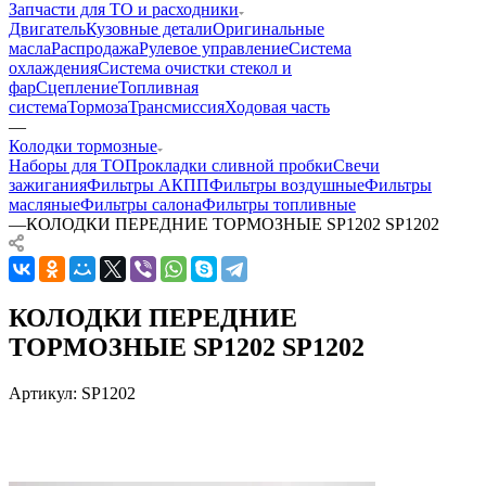
Запчасти для ТО и расходники
Двигатель
Кузовные детали
Оригинальные
масла
Распродажа
Рулевое управление
Система
охлаждения
Система очистки стекол и
фар
Сцепление
Топливная
система
Тормоза
Трансмиссия
Ходовая часть
—
Колодки тормозные
Наборы для ТО
Прокладки сливной пробки
Свечи
зажигания
Фильтры АКПП
Фильтры воздушные
Фильтры
масляные
Фильтры салона
Фильтры топливные
—
КОЛОДКИ ПЕРЕДНИЕ ТОРМОЗНЫЕ SP1202 SP1202
КОЛОДКИ ПЕРЕДНИЕ
ТОРМОЗНЫЕ SP1202 SP1202
Артикул:
SP1202