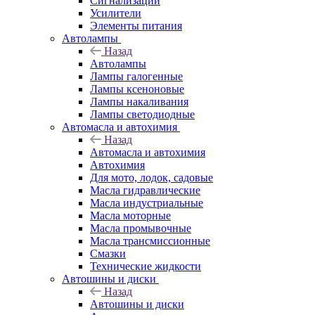
Сигнализации
Усилители
Элементы питания
Автолампы
Назад
Автолампы
Лампы галогенные
Лампы ксеноновые
Лампы накаливания
Лампы светодиодные
Автомасла и автохимия
Назад
Автомасла и автохимия
Автохимия
Для мото, лодок, садовые
Масла гидравлические
Масла индустриальные
Масла моторные
Масла промывочные
Масла трансмиссионные
Смазки
Технические жидкости
Автошины и диски
Назад
Автошины и диски