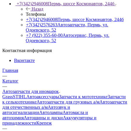
+7(342)2946008
Пермь, шоссе Космонавтов, 244б
Назад
Телефоны
+7(342)2946008
Пермь, шоссе Космонавтов, 244б
+7(342)2576263
Автозапчасти, Пермь, ул.
Одоевского, 52
+7 (922) 355-60-00
Автосервис, Пермь, ул.
Одоевского, 52
Контактная информация
Вконтакте
Главная
—
Каталог
—
Автозапчасти для иномарок
Grass
STIHL
Автоаксессуары
Запчасти к мототехнике
Запчасти
к сельхозтехнике
Автозапчасти для грузовых а/м
Автозапчасти
для отечественных а/м
Автозвук и
автосигнализации
Автолампы
Автомасла и
автохимия
Автошины и диски
Аккумуляторы и
принадлежности
Крепеж
—