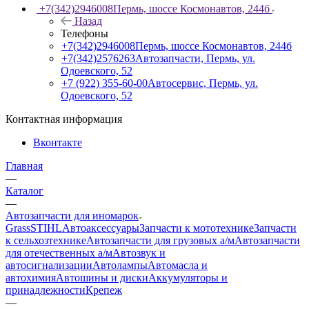
+7(342)2946008
Пермь, шоссе Космонавтов, 244б
Назад
Телефоны
+7(342)2946008
Пермь, шоссе Космонавтов, 244б
+7(342)2576263
Автозапчасти, Пермь, ул.
Одоевского, 52
+7 (922) 355-60-00
Автосервис, Пермь, ул.
Одоевского, 52
Контактная информация
Вконтакте
Главная
—
Каталог
—
Автозапчасти для иномарок
Grass
STIHL
Автоаксессуары
Запчасти к мототехнике
Запчасти
к сельхозтехнике
Автозапчасти для грузовых а/м
Автозапчасти
для отечественных а/м
Автозвук и
автосигнализации
Автолампы
Автомасла и
автохимия
Автошины и диски
Аккумуляторы и
принадлежности
Крепеж
—