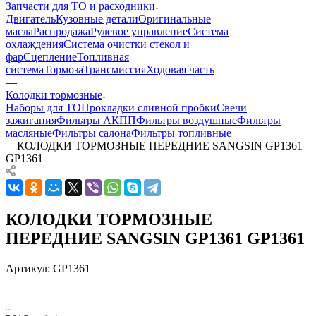
Запчасти для ТО и расходники
Двигатель
Кузовные детали
Оригинальные
масла
Распродажа
Рулевое управление
Система
охлаждения
Система очистки стекол и
фар
Сцепление
Топливная
система
Тормоза
Трансмиссия
Ходовая часть
—
Колодки тормозные
Наборы для ТО
Прокладки сливной пробки
Свечи
зажигания
Фильтры АКПП
Фильтры воздушные
Фильтры
масляные
Фильтры салона
Фильтры топливные
—
КОЛОДКИ ТОРМОЗНЫЕ ПЕРЕДНИЕ SANGSIN GP1361
GP1361
КОЛОДКИ ТОРМОЗНЫЕ
ПЕРЕДНИЕ SANGSIN GP1361 GP1361
Артикул:
GP1361