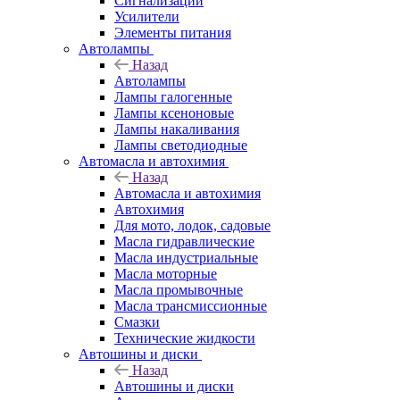
Сигнализации
Усилители
Элементы питания
Автолампы
Назад
Автолампы
Лампы галогенные
Лампы ксеноновые
Лампы накаливания
Лампы светодиодные
Автомасла и автохимия
Назад
Автомасла и автохимия
Автохимия
Для мото, лодок, садовые
Масла гидравлические
Масла индустриальные
Масла моторные
Масла промывочные
Масла трансмиссионные
Смазки
Технические жидкости
Автошины и диски
Назад
Автошины и диски