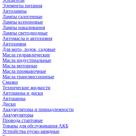
Усилители
Элементы питания
Автолампы
Лампы галогенные
Лампы ксеноновые
Лампы накаливания
Лампы светодиодные
Автомасла и автохимия
Автохимия
Для мото, лодок, садовые
Масла гидравлические
Масла индустриальные
Масла моторные
Масла промывочные
Масла трансмиссионные
Смазки
Технические жидкости
Автошины и диски
Автошины
Диски
Аккумуляторы и принадлежности
Аккумуляторы
Провода стартовые
Товары для обслуживания АКБ
Устройства пуско-зарядные