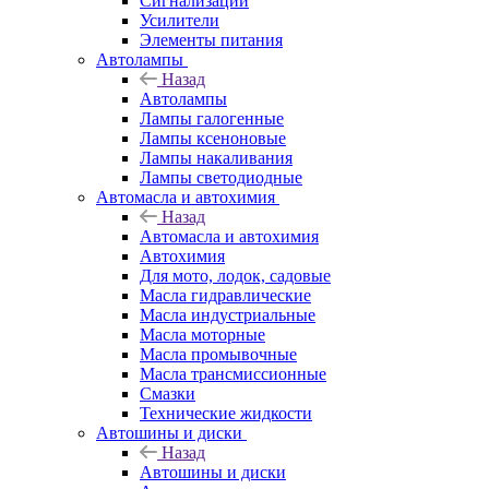
Сигнализации
Усилители
Элементы питания
Автолампы
Назад
Автолампы
Лампы галогенные
Лампы ксеноновые
Лампы накаливания
Лампы светодиодные
Автомасла и автохимия
Назад
Автомасла и автохимия
Автохимия
Для мото, лодок, садовые
Масла гидравлические
Масла индустриальные
Масла моторные
Масла промывочные
Масла трансмиссионные
Смазки
Технические жидкости
Автошины и диски
Назад
Автошины и диски