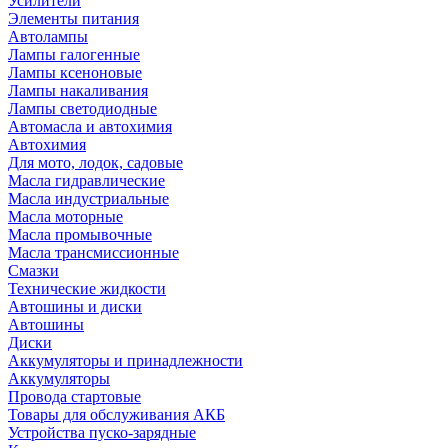
Усилители
Элементы питания
Автолампы
Лампы галогенные
Лампы ксеноновые
Лампы накаливания
Лампы светодиодные
Автомасла и автохимия
Автохимия
Для мото, лодок, садовые
Масла гидравлические
Масла индустриальные
Масла моторные
Масла промывочные
Масла трансмиссионные
Смазки
Технические жидкости
Автошины и диски
Автошины
Диски
Аккумуляторы и принадлежности
Аккумуляторы
Провода стартовые
Товары для обслуживания АКБ
Устройства пуско-зарядные