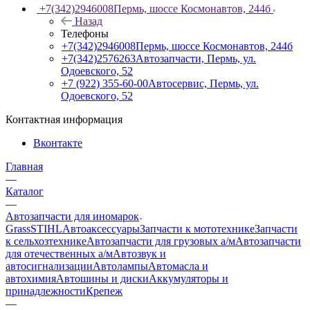
+7(342)2946008
Пермь, шоссе Космонавтов, 244б
Назад
Телефоны
+7(342)2946008
Пермь, шоссе Космонавтов, 244б
+7(342)2576263
Автозапчасти, Пермь, ул.
Одоевского, 52
+7 (922) 355-60-00
Автосервис, Пермь, ул.
Одоевского, 52
Контактная информация
Вконтакте
Главная
—
Каталог
—
Автозапчасти для иномарок
Grass
STIHL
Автоаксессуары
Запчасти к мототехнике
Запчасти
к сельхозтехнике
Автозапчасти для грузовых а/м
Автозапчасти
для отечественных а/м
Автозвук и
автосигнализации
Автолампы
Автомасла и
автохимия
Автошины и диски
Аккумуляторы и
принадлежности
Крепеж
—