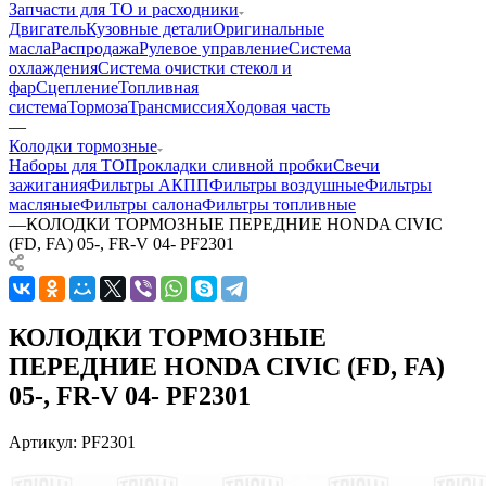
Запчасти для ТО и расходники
Двигатель
Кузовные детали
Оригинальные
масла
Распродажа
Рулевое управление
Система
охлаждения
Система очистки стекол и
фар
Сцепление
Топливная
система
Тормоза
Трансмиссия
Ходовая часть
—
Колодки тормозные
Наборы для ТО
Прокладки сливной пробки
Свечи
зажигания
Фильтры АКПП
Фильтры воздушные
Фильтры
масляные
Фильтры салона
Фильтры топливные
—
КОЛОДКИ ТОРМОЗНЫЕ ПЕPЕДНИЕ HONDA CIVIC
(FD, FA) 05-, FR-V 04- PF2301
КОЛОДКИ ТОРМОЗНЫЕ
ПЕPЕДНИЕ HONDA CIVIC (FD, FA)
05-, FR-V 04- PF2301
Артикул:
PF2301